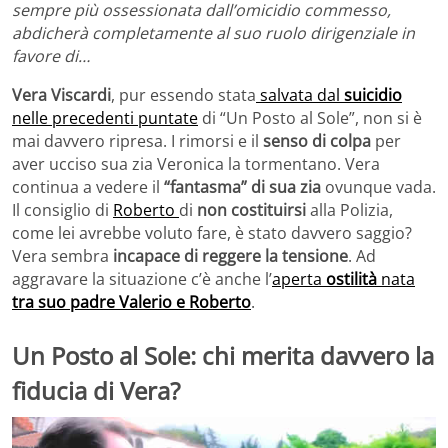
sempre più ossessionata dall’omicidio commesso,
abdicherà completamente al suo ruolo dirigenziale in
favore di…
Vera Viscardi
, pur essendo stata
salvata dal
suicidio
nelle precedenti puntate
di “Un Posto al Sole”, non si è
mai davvero ripresa. I rimorsi e il
senso di colpa
per
aver ucciso sua zia Veronica la tormentano. Vera
continua a vedere il
“fantasma” di sua zia
ovunque vada.
Il consiglio di
Roberto
di
non costituirsi
alla Polizia,
come lei avrebbe voluto fare, è stato davvero saggio?
Vera sembra
incapace di reggere la tensione
. Ad
aggravare la situazione c’è anche l’
aperta
ostilità
nata
tra suo padre Valerio e Roberto
.
Un Posto al Sole: chi merita davvero la
fiducia di Vera?