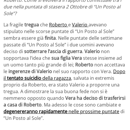
due nella puntata di stasera 2 Ottobre di “Un Posto al
Sole”?
La fragile
tregua
che
Roberto
e
Valerio
avevano
stipulato nelle scorse puntate di “Un Posto al Sole”
sembra essere già
finita
. Nelle puntate delle settimane
passate di “Un Posto al Sole” i due uomini avevano
deciso di
sotterrare l’ascia di guerra
.
Valerio
non
sopportava l’idea che
sua figlia Vera
stesse insieme ad
un uomo tanto più grande di lei;
Roberto
non accettava
le
ingerenze di Valerio
nel suo rapporto con Vera.
Dopo
il
tentato suicidio
della ragazza
, salvata in extremis
proprio da Roberto, era stato Valerio a proporre una
tregua. A dimostrare la sua buona fede non si è
nemmeno opposto quando
Vera ha deciso di trasferirsi
a casa di Roberto
. Ma adesso le cose sono cambiate e
degenereranno rapidamente
nelle prossime puntate
di
“Un Posto al Sole”.