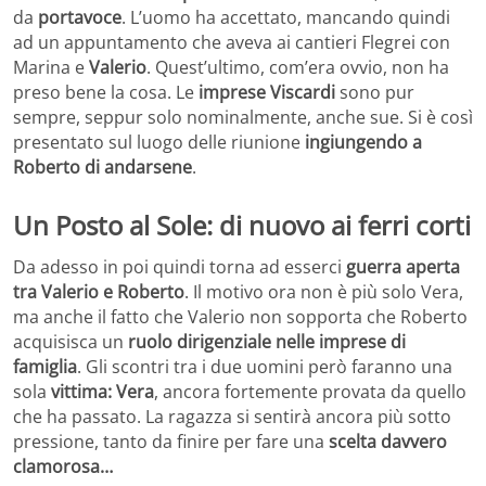
da
portavoce
. L’uomo ha accettato, mancando quindi
ad un appuntamento che aveva ai cantieri Flegrei con
Marina e
Valerio
. Quest’ultimo, com’era ovvio, non ha
preso bene la cosa. Le
imprese Viscardi
sono pur
sempre, seppur solo nominalmente, anche sue. Si è così
presentato sul luogo delle riunione
ingiungendo a
Roberto di andarsene
.
Un Posto al Sole: di nuovo ai ferri corti
Da adesso in poi quindi torna ad esserci
guerra aperta
tra Valerio e Roberto
. Il motivo ora non è più solo Vera,
ma anche il fatto che Valerio non sopporta che Roberto
acquisisca un
ruolo dirigenziale nelle imprese di
famiglia
. Gli scontri tra i due uomini però faranno una
sola
vittima: Vera
, ancora fortemente provata da quello
che ha passato. La ragazza si sentirà ancora più sotto
pressione, tanto da finire per fare una
scelta davvero
clamorosa…