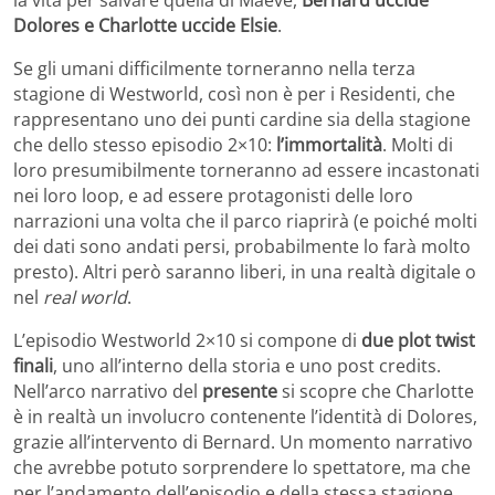
la vita per salvare quella di Maeve,
Bernard uccide
Dolores e Charlotte uccide Elsie
.
Se gli umani difficilmente torneranno nella terza
stagione di Westworld, così non è per i Residenti, che
rappresentano uno dei punti cardine sia della stagione
che dello stesso episodio 2×10:
l’immortalità
. Molti di
loro presumibilmente torneranno ad essere incastonati
nei loro loop, e ad essere protagonisti delle loro
narrazioni una volta che il parco riaprirà (e poiché molti
dei dati sono andati persi, probabilmente lo farà molto
presto). Altri però saranno liberi, in una realtà digitale o
nel
real world
.
L’episodio Westworld 2×10 si compone di
due plot twist
finali
, uno all’interno della storia e uno post credits.
Nell’arco narrativo del
presente
si scopre che Charlotte
è in realtà un involucro contenente l’identità di Dolores,
grazie all’intervento di Bernard. Un momento narrativo
che avrebbe potuto sorprendere lo spettatore, ma che
per l’andamento dell’episodio e della stessa stagione