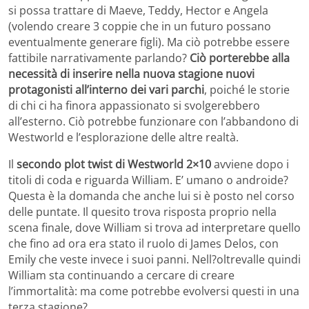
si possa trattare di Maeve, Teddy, Hector e Angela
(volendo creare 3 coppie che in un futuro possano
eventualmente generare figli). Ma ciò potrebbe essere
fattibile narrativamente parlando?
Ciò porterebbe alla
necessità di inserire nella nuova stagione nuovi
protagonisti all’interno dei vari parchi
, poiché le storie
di chi ci ha finora appassionato si svolgerebbero
all’esterno. Ciò potrebbe funzionare con l’abbandono di
Westworld e l’esplorazione delle altre realtà.
Il
secondo plot twist di Westworld 2×10
avviene dopo i
titoli di coda e riguarda William. E’ umano o androide?
Questa è la domanda che anche lui si è posto nel corso
delle puntate. Il quesito trova risposta proprio nella
scena finale, dove William si trova ad interpretare quello
che fino ad ora era stato il ruolo di James Delos, con
Emily che veste invece i suoi panni. Nell?oltrevalle quindi
William sta continuando a cercare di creare
l’immortalità: ma come potrebbe evolversi questi in una
terza stagione?