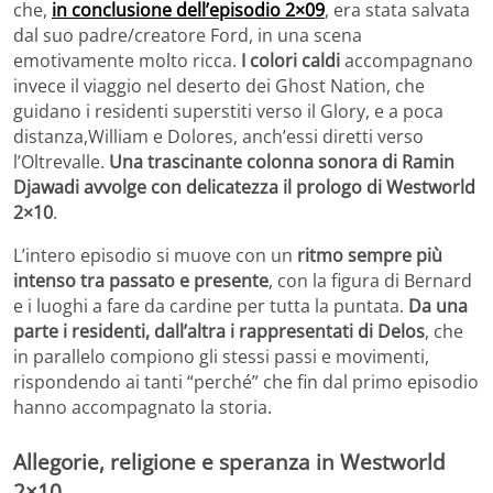
che,
in conclusione dell’episodio 2×09
, era stata salvata
dal suo padre/creatore Ford, in una scena
emotivamente molto ricca.
I colori caldi
accompagnano
invece il viaggio nel deserto dei Ghost Nation, che
guidano i residenti superstiti verso il Glory, e a poca
distanza,William e Dolores, anch’essi diretti verso
l’Oltrevalle.
Una trascinante colonna sonora di Ramin
Djawadi avvolge con delicatezza il prologo di Westworld
2×10
.
L’intero episodio si muove con un
ritmo sempre più
intenso tra passato e presente
, con la figura di Bernard
e i luoghi a fare da cardine per tutta la puntata.
Da una
parte i residenti, dall’altra i rappresentati di Delos
, che
in parallelo compiono gli stessi passi e movimenti,
rispondendo ai tanti “perché” che fin dal primo episodio
hanno accompagnato la storia.
Allegorie, religione e speranza in Westworld
2×10