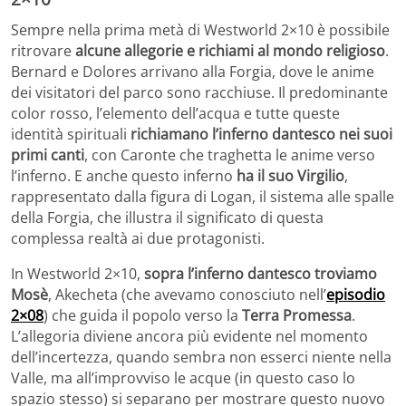
Sempre nella prima metà di Westworld 2×10 è possibile
ritrovare
alcune allegorie e richiami al mondo religioso
.
Bernard e Dolores arrivano alla Forgia, dove le anime
dei visitatori del parco sono racchiuse. Il predominante
color rosso, l’elemento dell’acqua e tutte queste
identità spirituali
richiamano l’inferno dantesco nei suoi
primi canti
, con Caronte che traghetta le anime verso
l’inferno. E anche questo inferno
ha il suo Virgilio
,
rappresentato dalla figura di Logan, il sistema alle spalle
della Forgia, che illustra il significato di questa
complessa realtà ai due protagonisti.
In Westworld 2×10,
sopra l’inferno dantesco troviamo
Mosè
, Akecheta (che avevamo conosciuto nell’
episodio
2×08
) che guida il popolo verso la
Terra Promessa
.
L’allegoria diviene ancora più evidente nel momento
dell’incertezza, quando sembra non esserci niente nella
Valle, ma all’improvviso le acque (in questo caso lo
spazio stesso) si separano per mostrare questo nuovo