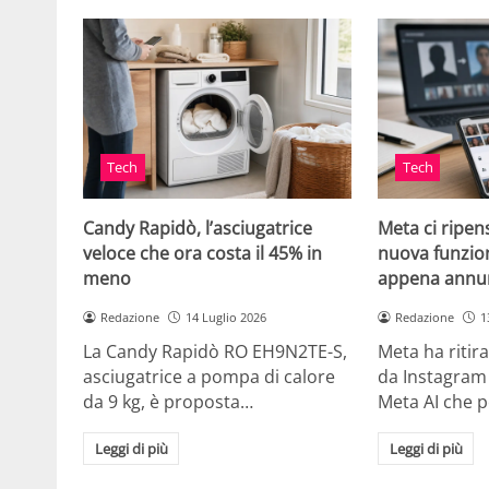
Tech
Tech
Candy Rapidò, l’asciugatrice
Meta ci ripens
veloce che ora costa il 45% in
nuova funzion
meno
appena annu
Redazione
14 Luglio 2026
Redazione
1
La Candy Rapidò RO EH9N2TE-S,
Meta ha ritira
asciugatrice a pompa di calore
da Instagram 
da 9 kg, è proposta…
Meta AI che 
Leggi di più
Leggi di più