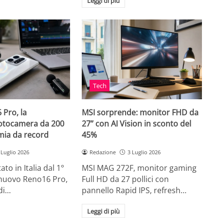
Leggi di più
Tech
Pro, la
MSI sorprende: monitor FHD da
fotocamera da 200
27’’ con AI Vision in sconto del
ia da record
45%
 Luglio 2026
Redazione
3 Luglio 2026
to in Italia dal 1°
MSI MAG 272F, monitor gaming
l nuovo Reno16 Pro,
Full HD da 27 pollici con
di…
pannello Rapid IPS, refresh…
Leggi di più