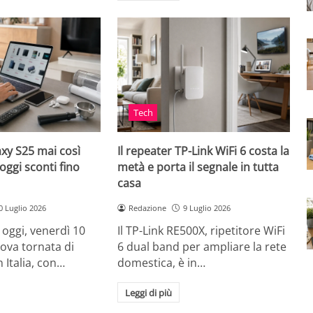
Tech
xy S25 mai così
Il repeater TP-Link WiFi 6 costa la
oggi sconti fino
metà e porta il segnale in tutta
casa
0 Luglio 2026
Redazione
9 Luglio 2026
oggi, venerdì 10
Il TP-Link RE500X, ripetitore WiFi
uova tornata di
6 dual band per ampliare la rete
n Italia, con…
domestica, è in…
Leggi di più