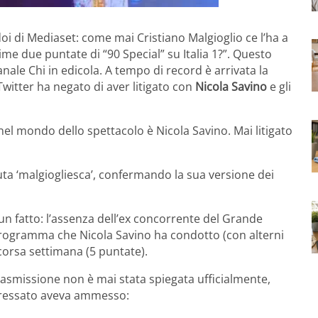
idoi di Mediaset: come mai Cristiano Malgioglio ce l’ha a
ime due puntate di “90 Special” su Italia 1?”. Questo
nale Chi in edicola. A tempo di record è arrivata la
Twitter ha negato di aver litigato con
Nicola Savino
e gli
nel mondo dello spettacolo è Nicola Savino. Mai litigato
ta ‘malgiogliesca’, confermando la sua versione dei
un fatto: l’assenza dell’ex concorrente del Grande
 programma che Nicola Savino ha condotto (con alterni
a scorsa settimana (5 puntate).
a trasmissione non è mai stata spiegata ufficialmente,
teressato aveva ammesso: