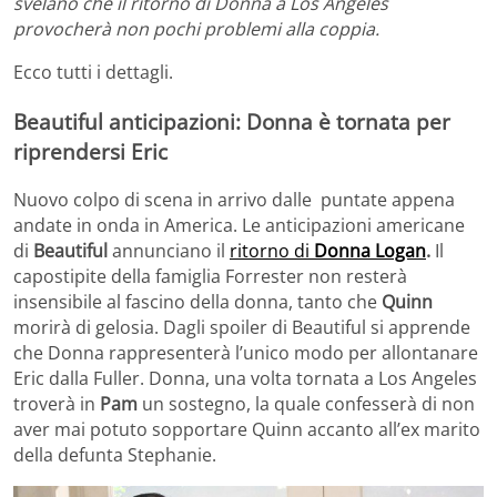
svelano che il ritorno di Donna a Los Angeles
provocherà non pochi problemi alla coppia.
Ecco tutti i dettagli.
Beautiful anticipazioni: Donna è tornata per
riprendersi Eric
Nuovo colpo di scena in arrivo dalle puntate appena
andate in onda in America. Le anticipazioni americane
di
Beautiful
annunciano il
ritorno di
Donna Logan
.
Il
capostipite della famiglia Forrester non resterà
insensibile al fascino della donna, tanto che
Quinn
morirà di gelosia. Dagli spoiler di Beautiful si apprende
che Donna rappresenterà l’unico modo per allontanare
Eric dalla Fuller. Donna, una volta tornata a Los Angeles
troverà in
Pam
un sostegno, la quale confesserà di non
aver mai potuto sopportare Quinn accanto all’ex marito
della defunta Stephanie.