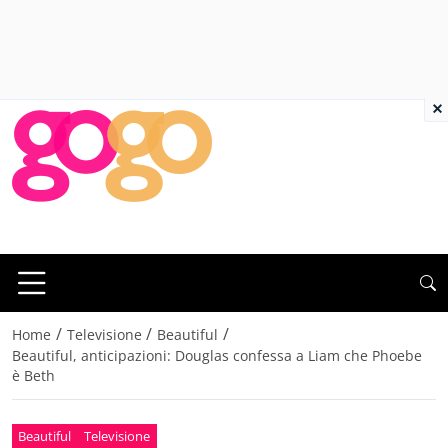
×
/
/
/
Home
Televisione
Beautiful
Beautiful, anticipazioni: Douglas confessa a Liam che Phoebe
è Beth
Beautiful
Televisione