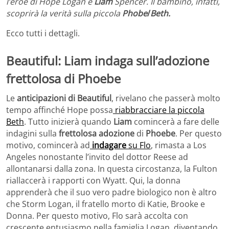
l’eroe di Hope Logan e
Liam
Spencer. Il bambino, infatti,
scoprirà la verità sulla piccola
Phobe
/
Beth.
Ecco tutti i dettagli.
Beautiful: Liam indaga sull’adozione
frettolosa di Phoebe
Le
anticipazioni di Beautiful
, rivelano che passerà molto
tempo affinché Hope possa
riabbracciare la piccola
Beth
. Tutto inizierà quando
Liam
comincerà a fare delle
indagini sulla
frettolosa adozione
di
Phoebe
. Per questo
motivo, comincerà ad
indagare
su Flo
, rimasta a Los
Angeles nonostante l’invito del dottor Reese ad
allontanarsi dalla zona. In questa circostanza, la Fulton
riallaccerà i rapporti con Wyatt. Qui, la donna
apprenderà che il suo vero padre biologico non è altro
che Storm Logan, il fratello morto di Katie, Brooke e
Donna. Per questo motivo, Flo sarà accolta con
crescente entusiasmo nella famiglia Logan, diventando