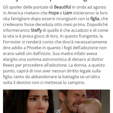
Gli spoiler delle puntate di
Beautiful
in onda ad agosto
in America rivelano che
Hope
e
Liam
inizieranno la loro
vita famigliare dopo essersi ricongiunti con la
figlia
, che
credevano fosse deceduta otto mesi prima. Dopodiché
informeranno
Steffy
di quello è che accaduto e di come
la vita si è presa gioco di loro. In questo frangente, la
Forrester si renderà conto che dovrà necessariamente
dire addio a Phoebe in quanto i fogli dell’adozione non
erano validi sin dall’inizio. Sua madre infatti aveva
elargito una somma astronomica di denaro al dottor
Reees per procedere all’adozione. La donna, a questo
punto, capirà di non aver nessun diritto legale sulla
figlia, tanto da abbandonare la battaglia se un’altra
volta il destino non ci mettesse lo zampino.