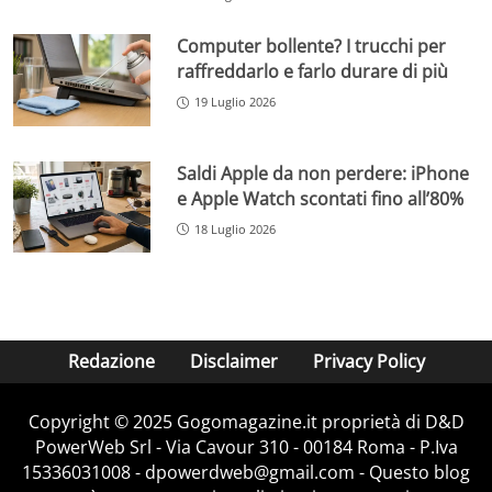
Computer bollente? I trucchi per
raffreddarlo e farlo durare di più
19 Luglio 2026
Saldi Apple da non perdere: iPhone
e Apple Watch scontati fino all’80%
18 Luglio 2026
Redazione
Disclaimer
Privacy Policy
Copyright © 2025 Gogomagazine.it proprietà di D&D
PowerWeb Srl - Via Cavour 310 - 00184 Roma - P.Iva
15336031008 - dpowerdweb@gmail.com - Questo blog