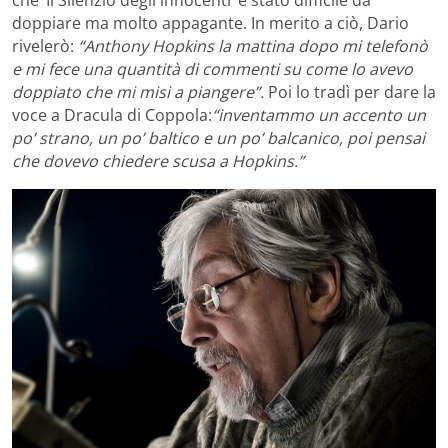
doppiare ma molto appagante. In merito a ciò, Dario
rivelerò:
“Anthony Hopkins la mattina dopo mi telefonò
e mi fece una quantità di commenti su come lo avevo
doppiato che mi misi a piangere”.
Poi lo tradì per dare la
voce a Dracula di Coppola:
“inventammo un accento un
po’ strano, un po’ baltico e un po’ balcanico, poi pensai
che dovevo chiedere scusa a Hopkins.”