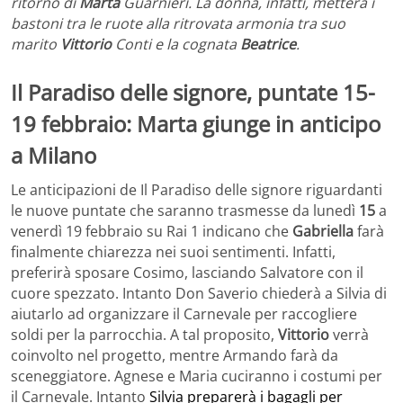
ritorno di
Marta
Guarnieri. La donna, infatti, metterà i
bastoni tra le ruote alla ritrovata armonia tra suo
marito
Vittorio
Conti e la cognata
Beatrice
.
Il Paradiso delle signore, puntate 15-
19 febbraio: Marta giunge in anticipo
a Milano
Le anticipazioni de Il Paradiso delle signore riguardanti
le nuove puntate che saranno trasmesse da lunedì
15
a
venerdì 19 febbraio su Rai 1 indicano che
Gabriella
farà
finalmente chiarezza nei suoi sentimenti. Infatti,
preferirà sposare Cosimo, lasciando Salvatore con il
cuore spezzato. Intanto Don Saverio chiederà a Silvia di
aiutarlo ad organizzare il Carnevale per raccogliere
soldi per la parrocchia. A tal proposito,
Vittorio
verrà
coinvolto nel progetto, mentre Armando farà da
sceneggiatore. Agnese e Maria cuciranno i costumi per
il Carnevale. Intanto
Silvia preparerà i bagagli per