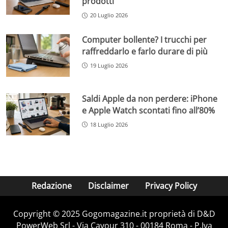
prodotti
20 Luglio 2026
Computer bollente? I trucchi per
raffreddarlo e farlo durare di più
19 Luglio 2026
Saldi Apple da non perdere: iPhone
e Apple Watch scontati fino all’80%
18 Luglio 2026
Redazione
Disclaimer
Privacy Policy
Copyright © 2025 Gogomagazine.it proprietà di D&D
PowerWeb Srl - Via Cavour 310 - 00184 Roma - P.Iva