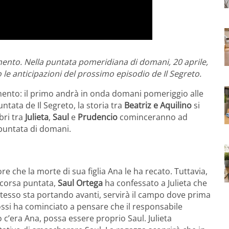
nto. Nella puntata pomeridiana di domani, 20 aprile,
le anticipazioni del prossimo episodio de Il Segreto.
to: il primo andrà in onda domani pomeriggio alle
tata de Il Segreto, la storia tra
Beatriz e Aquilino
si
ibri tra
Julieta
,
Saul
e
Prudencio
cominceranno ad
a puntata di domani.
e che la morte di sua figlia Ana le ha recato. Tuttavia,
 scorsa puntata,
Saul Ortega
ha confessato a Julieta che
 stesso sta portando avanti, servirà il campo dove prima
i rossi ha cominciato a pensare che il responsabile
o c’era Ana, possa essere proprio Saul. Julieta