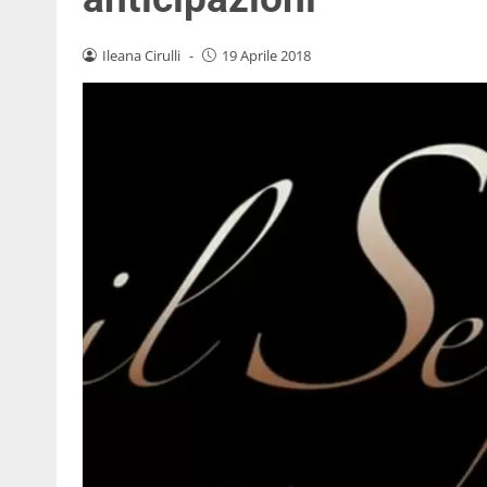
Ileana Cirulli
-
19 Aprile 2018