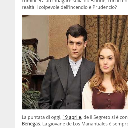
comincerà ad indagare sulla questione, con il ten
realtà il colpevole dell’incendio è Prudencio?
La puntata di oggi,
19 aprile
, de Il Segreto si è c
Benegas
. La giovane de Los Manantiales è sempre 