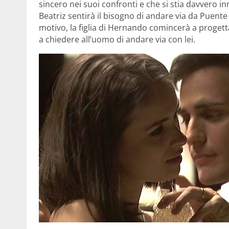
sincero nei suoi confronti e che si stia davvero i
Beatriz sentirà il bisogno di andare via da Puente
motivo, la figlia di Hernando comincerà a progett
a chiedere all’uomo di andare via con lei.