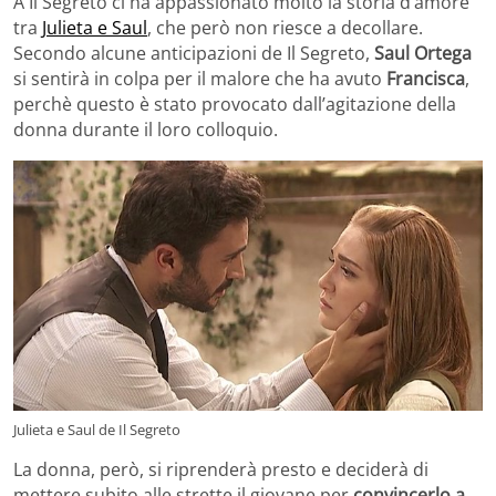
A Il Segreto ci ha appassionato molto la storia d’amore
tra
Julieta e Saul
, che però non riesce a decollare.
Secondo alcune anticipazioni de Il Segreto,
Saul Ortega
si sentirà in colpa per il malore che ha avuto
Francisca
,
perchè questo è stato provocato dall’agitazione della
donna durante il loro colloquio.
Julieta e Saul de Il Segreto
La donna, però, si riprenderà presto e deciderà di
mettere subito alle strette il giovane per
convincerlo a