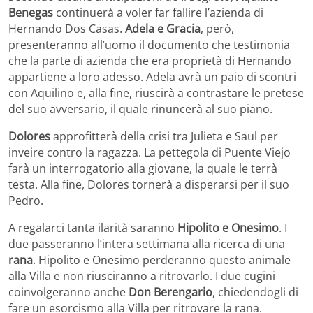
Benegas
continuerà a voler far fallire l’azienda di
Hernando Dos Casas.
Adela e Gracia
, però,
presenteranno all’uomo il documento che testimonia
che la parte di azienda che era proprietà di Hernando
appartiene a loro adesso. Adela avrà un paio di scontri
con Aquilino e, alla fine, riuscirà a contrastare le pretese
del suo avversario, il quale rinuncerà al suo piano.
Dolores
approfitterà della crisi tra Julieta e Saul per
inveire contro la ragazza. La pettegola di Puente Viejo
farà un interrogatorio alla giovane, la quale le terrà
testa. Alla fine, Dolores tornerà a disperarsi per il suo
Pedro.
A regalarci tanta ilarità saranno
Hipolito e Onesimo
. I
due passeranno l’intera settimana alla ricerca di una
rana
. Hipolito e Onesimo perderanno questo animale
alla Villa e non riusciranno a ritrovarlo. I due cugini
coinvolgeranno anche
Don Berengario
, chiedendogli di
fare un esorcismo alla Villa per ritrovare la rana.