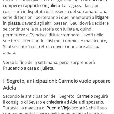
rompere i rapporti con Julieta
. La ragazza dai capelli
rossi sarà indispettita dall’assenza del suo amato. Una
serie di tensioni, porteranno i due innamorati a
litigare
in piazza
, davanti agli altri paesani. Saul dovrà decidere
se continuare la sua storia con Julieta e, quindi,
permettere a Francisca di interrompere i lavori nelle
sue terre, licenziando così molti uomini. A malincuore,
Saul si sentirà costretto a dover rinunciare alla sua
amata.
Verso la fine della settimana, però, sorprenderà
Prudencio a casa di Julieta
.
Il Segreto, anticipazioni: Carmelo vuole sposare
Adela
Secondo le anticipazioni de Il Segreto,
Carmelo
seguirà
il consiglio di Severo e
chiederà ad Adela di sposarlo
.
Tuttavia, la maestra di
Puente Viejo
scoprirà che il suo
compagno potrà avere degli impedimenti a lavoro, se