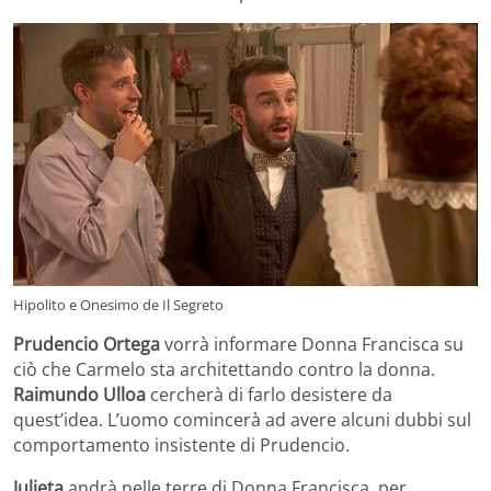
Hipolito e Onesimo de Il Segreto
Prudencio Ortega
vorrà informare Donna Francisca su
ciò che Carmelo sta architettando contro la donna.
Raimundo Ulloa
cercherà di farlo desistere da
quest’idea. L’uomo comincerà ad avere alcuni dubbi sul
comportamento insistente di Prudencio.
Julieta
andrà nelle terre di Donna Francisca, per