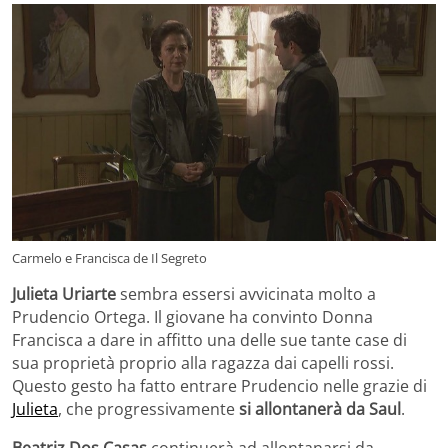
Carmelo e Francisca de Il Segreto
Julieta Uriarte
sembra essersi avvicinata molto a
Prudencio Ortega. Il giovane ha convinto Donna
Francisca a dare in affitto una delle sue tante case di
sua proprietà proprio alla ragazza dai capelli rossi.
Questo gesto ha fatto entrare Prudencio nelle grazie di
Julieta
, che progressivamente
si allontanerà da Saul
.