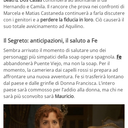
Beatriz Dos Casas
continuerà ad allontanarsi da
Hernando e Camila. Il rancore che prova nei confronti di
Marcela e Matias Castaneda continuerà a farla discutere
con i genitori e a
perdere la fiducia in loro
. Ciò causerà il
suo totale avvicinamento ad Aquilino.
Il Segreto: anticipazioni, il saluto a Fe
Sembra arrivato il momento di salutare uno dei
personaggi più simpatici della soap opera spagnola.
Fe
abbandonerà Puente Viejo, ma non la soap. Per il
momento, la cameriera dai capelli rossi si prepara ad
affrontare una nuova avventura. Fe si trasferirà lontano
dal paese e dalle grinfie di Donna Francisca. L’intero
paese sarà commosso per l’addio alla donna, ma chi ne
sarà più sconvolto sarà
Mauricio
.