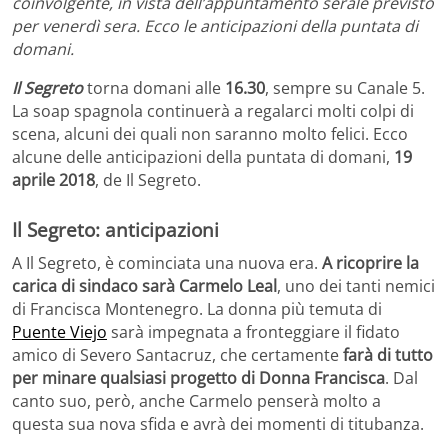
coinvolgente, in vista dell’appuntamento serale previsto
per venerdì sera. Ecco le anticipazioni della puntata di
domani.
Il Segreto
torna domani alle
16.30
, sempre su Canale 5.
La soap spagnola continuerà a regalarci molti colpi di
scena, alcuni dei quali non saranno molto felici. Ecco
alcune delle anticipazioni della puntata di domani,
19
aprile
2018
, de Il Segreto.
Il Segreto: anticipazioni
A Il Segreto, è cominciata una nuova era.
A ricoprire la
carica di sindaco sarà Carmelo Leal
, uno dei tanti nemici
di Francisca Montenegro. La donna più temuta di
Puente Viejo
sarà impegnata a fronteggiare il fidato
amico di Severo Santacruz, che certamente
farà di tutto
per minare qualsiasi progetto di Donna Francisca
. Dal
canto suo, però, anche Carmelo penserà molto a
questa sua nova sfida e avrà dei momenti di titubanza.