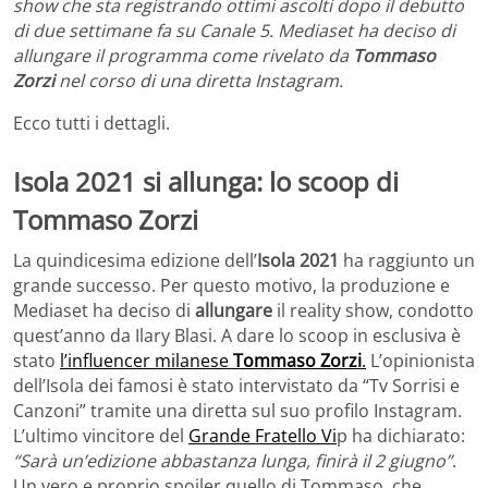
show che sta registrando ottimi ascolti dopo il debutto
di due settimane fa su Canale 5. Mediaset ha deciso di
allungare il programma come rivelato da
Tommaso
Zorzi
nel corso di una diretta Instagram.
Ecco tutti i dettagli.
Isola 2021 si allunga: lo scoop di
Tommaso Zorzi
La quindicesima edizione dell’
Isola 2021
ha raggiunto un
grande successo. Per questo motivo, la produzione e
Mediaset ha deciso di
allungare
il reality show, condotto
quest’anno da Ilary Blasi. A dare lo scoop in esclusiva è
stato
l’influencer milanese
Tommaso Zorzi
.
L’opinionista
dell’Isola dei famosi è stato intervistato da “Tv Sorrisi e
Canzoni” tramite una diretta sul suo profilo Instagram.
L’ultimo vincitore del
Grande Fratello Vi
p ha dichiarato:
“Sarà un’edizione abbastanza lunga, finirà il 2 giugno”
.
Un vero e proprio spoiler quello di Tommaso, che