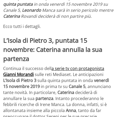
quinta puntata
in onda venerdì 15 novembre 2019 su
Canale 5,
Leonardo
Manca sarà in serio pericolo mentre
Caterina
Rovandi deciderà di non partire più.
Ecco tutti i dettagli.
L’Isola di Pietro 3, puntata 15
novembre: Caterina annulla la sua
partenza
Continua il successo dell
a serie tv con protagonista
Gianni Morandi
sulle reti Mediaset. Le anticipazioni
L’Isola di Pietro 3
sulla quinta puntata in onda
venerdì
15 novembre 2019
in prima tv su
Canale 5
, annunciano
tante novità. In particolare,
Caterina
deciderà di
annullare la sua
partenza
. Intanto procederanno le
febbrili ricerche di Irene Manca. La donna, infatti, si è
allontanata insieme alla piccola
Anna
, tanto da far
preoccupare il dottor Sereni per le sue precarie