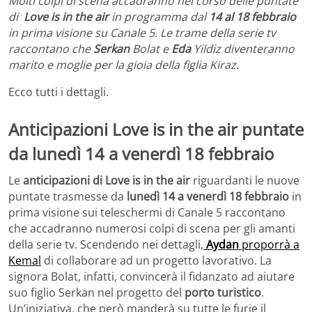
Molti colpi di scena accadranno nel corso delle puntate
di
Love is in the air
in programma dal
14 al 18 febbraio
in prima visione su Canale 5. Le trame della serie tv
raccontano che
Serkan
Bolat e
Eda
Yildiz diventeranno
marito e moglie per la gioia della figlia Kiraz.
Ecco tutti i dettagli.
Anticipazioni Love is in the air puntate
da lunedì 14 a venerdì 18 febbraio
Le
anticipazioni di Love is in the air
riguardanti le nuove
puntate trasmesse da
lunedì 14 a venerdì 18 febbraio
in
prima visione sui teleschermi di Canale 5 raccontano
che accadranno numerosi colpi di scena per gli amanti
della serie tv. Scendendo nei dettagli,
Aydan
proporrà a
Kemal
di collaborare ad un progetto lavorativo. La
signora Bolat, infatti, convincerà il fidanzato ad aiutare
suo figlio Serkan nel progetto del
porto turistico
.
Un’iniziativa, che però manderà su tutte le furie il