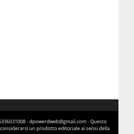
a 15336031008 - dpowerdweb@gmail.com - Questo
considerarsi un prodotto editoriale ai sensi della