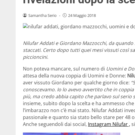
Samantha Serio
-
24 Maggio 2018
Nilufar Addati e Giordano Mazzocchi, da quando s
staccati. Certo dopo tutti quei mesi vissuti così s
piccioncini.
Non poteva mancare, sul numero di
Uomini e Do
attesa della nuova coppia di Uomini e Donne:
Nil
aver vissuto Giordano per qualche giorno dice:
“
conoscevamo. Io lo avevo avvertito che in coppia 
più, ma credo abbia capito che parlavo sul serio 
insieme, subito dopo la scelta e ha ammesso che s
l’imbarazzo non c’è mai stato. Nilufar Addati inv
passionale e quanto sia stato bello stare per 48 o
Anche seguendoli dai social,
Instagram Nilufar ,
si