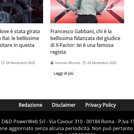
ove è stata girata
Francesco Gabbani, chi è la
 Rai: le bellissime
bellissima fidanzata del giudice
sitare in questa
di X-Factor: lei è una famosa
regista
24 Novembre 2025
Antonio Murolo
24 Novembre 2025
Leggi di più
Redazione
Disclaimer
Privacy Policy
i D&D PowerWeb Srl - Via Cavour 310 - 00184 Roma - P.Iv
iene aggiornato senza alcuna periodicità. Non può pertanto 