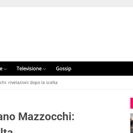
e
Televisione
Gossip
hi: rivelazioni dopo la scelta
dano Mazzocchi:
lta