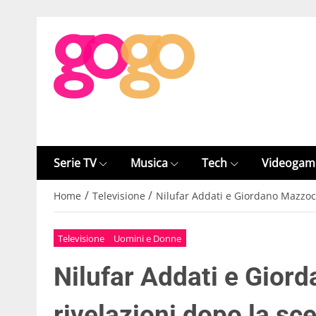
Serie TV
Musica
Tech
Videogam
/
/
Home
Televisione
Nilufar Addati e Giordano Mazzocc
Televisione
Uomini e Donne
Nilufar Addati e Gior
rivelazioni dopo la sce