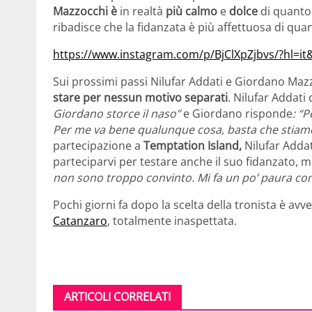
Mazzocchi è
in realtà
più calmo
e
dolce
di quanto
ribadisce che la fidanzata è più affettuosa di qua
https://www.instagram.com/p/BjClXpZjbvs/?hl=i
Sui prossimi passi Nilufar Addati e Giordano Ma
stare per nessun motivo separati
. Nilufar Addati 
Giordano storce il naso”
e Giordano risponde
: “
Per me va bene qualunque cosa, basta che stiam
partecipazione a
Temptation Island,
Nilufar Addat
parteciparvi per testare anche il suo fidanzato
non sono troppo convinto. Mi fa un po’ paura co
Pochi giorni fa dopo la scelta della tronista è a
Catanzaro
, totalmente inaspettata.
ARTICOLI CORRELATI