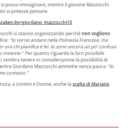
 si possa immaginare, mentre il giovane Mazzocchi
nto si potesse pensare.
t&taken-by=giordano_mazzocchi10
zzocchi si stanno organizzando perché
non vogliono
dice:
“Io vorrei andare nella Polinesia Francese, ma
Per ora chi pianifica è lei. Io sono ancora un po’ confuso.
o insieme.”
Per quanto riguarda la loro possibile
i sembra tenere in considerazione la possibilità di
, mentre Giordano Mazzocchi ammette senza paura:
“Io
me contesto.”
vvenuta, a Uomini e Donne, anche la
scelta di Mariano