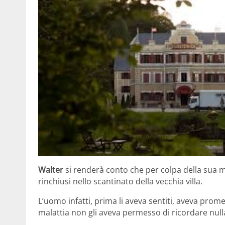
Walter
si renderà conto che per colpa della sua m
rinchiusi nello scantinato della vecchia villa.
L’uomo infatti, prima li aveva sentiti, aveva prom
malattia non gli aveva permesso di ricordare null