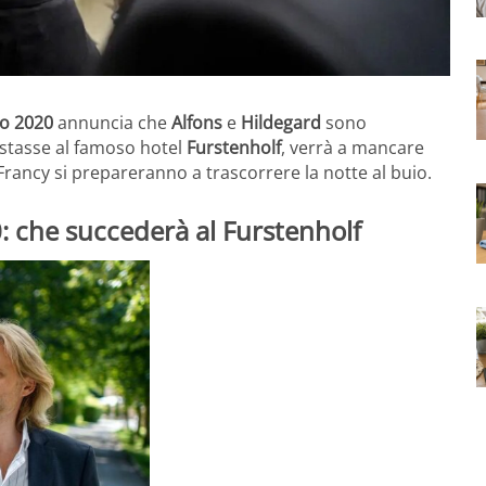
io 2020
annuncia che
Alfons
e
Hildegard
sono
astasse al famoso hotel
Furstenholf
, verrà a mancare
e Francy si prepareranno a trascorrere la notte al buio.
: che succederà al Furstenholf