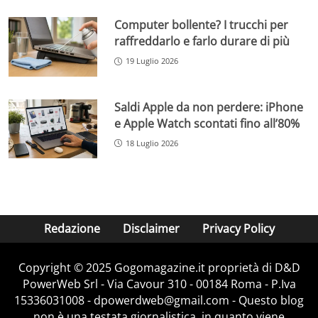
Computer bollente? I trucchi per
raffreddarlo e farlo durare di più
19 Luglio 2026
Saldi Apple da non perdere: iPhone
e Apple Watch scontati fino all’80%
18 Luglio 2026
Redazione
Disclaimer
Privacy Policy
Copyright © 2025 Gogomagazine.it proprietà di D&D
PowerWeb Srl - Via Cavour 310 - 00184 Roma - P.Iva
15336031008 - dpowerdweb@gmail.com - Questo blog
non è una testata giornalistica, in quanto viene