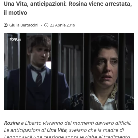
Una Vita, anticipazioni: Rosina viene arrestata,
il motivo
Giulia Bertaccini
-
23 Aprile 2019
Rosina
e Liberto vivranno dei momenti davvero difficili.
Le anticipazioni di
Una Vita
, svelano che la madre di
Leonor avrà una reazione sopra le righe al tradimento