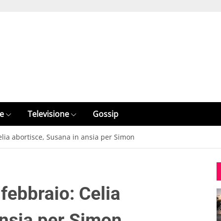
e
Televisione
Gossip
elia abortisce, Susana in ansia per Simon
febbraio: Celia
ansia per Simon