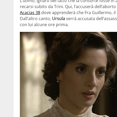
L’uomo, ignaro del fatto che la consorte fosse in a
recarsi subito da Trini. Qui, l’accuserà dell’abort
Acacias 38
dove apprenderà che Fra Guillermo, il s
Dall’altro canto,
Ursula
verrà accusata dell’assassi
con lui alcune ore prima.