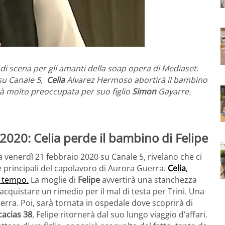
i scena per gli amanti della soap opera di Mediaset.
su Canale 5,
Celia
Alvarez Hermoso abortirà il bambino
à molto preoccupata per suo figlio
Simon
Gayarre.
2020: Celia perde il bambino di Felipe
a venerdì 21 febbraio 2020 su Canale 5, rivelano che ci
 principali del capolavoro di Aurora Guerra.
Celia
,
 tempo.
La moglie di
Felipe
avvertirà una stanchezza
acquistare un rimedio per il mal di testa per Trini. Una
terra. Poi, sarà tornata in ospedale dove scoprirà di
cacias 38
, Felipe ritornerà dal suo lungo viaggio d’affari.