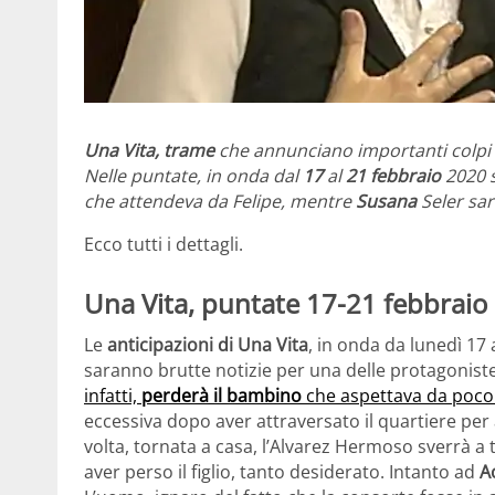
Una Vita, trame
che annunciano importanti colpi d
Nelle puntate, in onda dal
17
al
21 febbraio
2020 
che attendeva da Felipe, mentre
Susana
Seler sar
Ecco tutti i dettagli.
Una Vita, puntate 17-21 febbraio 
Le
anticipazioni di Una Vita
, in onda da lunedì 17 
saranno brutte notizie per una delle protagoniste
infatti,
perderà il bambino
che aspettava da poco
eccessiva dopo aver attraversato il quartiere per 
volta, tornata a casa, l’Alvarez Hermoso sverrà a 
aver perso il figlio, tanto desiderato. Intanto ad
A