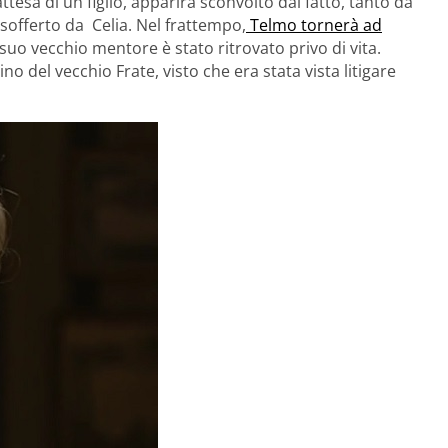
ttesa di un figlio, apparirà sconvolto dal fatto, tanto da
o sofferto da Celia. Nel frattempo,
Telmo tornerà ad
uo vecchio mentore è stato ritrovato privo di vita.
no del vecchio Frate, visto che era stata vista litigare