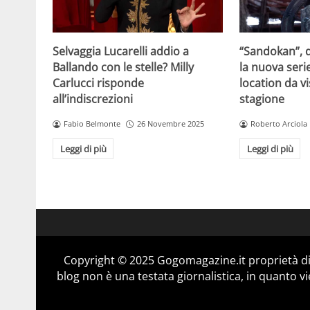
Selvaggia Lucarelli addio a
“Sandokan”, d
Ballando con le stelle? Milly
la nuova serie
Carlucci risponde
location da vi
all’indiscrezioni
stagione
Fabio Belmonte
26 Novembre 2025
Roberto Arciola
Leggi di più
Leggi di più
Copyright © 2025 Gogomagazine.it proprietà d
blog non è una testata giornalistica, in quanto v