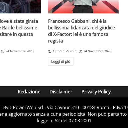
ove è stata girata
Francesco Gabbani, chi è la
 Rai: le bellissime
bellissima fidanzata del giudice
sitare in questa
di X-Factor: lei è una famosa
regista
24 Novembre 2025
Antonio Murolo
24 Novembre 2025
Leggi di più
Redazione
Disclaimer
Privacy Policy
i D&D PowerWeb Srl - Via Cavour 310 - 00184 Roma - P.Iv
iene aggiornato senza alcuna periodicità. Non può pertanto 
legge n. 62 del 07.03.2001