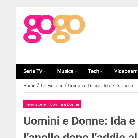
Serie TV
Musica
Tech
Videogam
/
/
Home
Televisione
Uomini e Donne: Ida e Riccardo, ri
Televisione
Uomini e Donne
Uomini e Donne: Ida e
l’anello dopo l’addio a