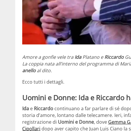
Amore a gonfie vele tra
Ida
Platano e
Riccardo
Gua
La coppia nata all’interno del programma di Maria D
anello
al dito.
Ecco tutti i dettagli.
Uomini e Donne: Ida e Riccardo ha
Ida
e
Riccardo
continuano a far parlare di sé dopo
storia d’amore, lontano dalle telecamere. Ieri, inf
registrazione di
Uomini e Donne
, dove
Gemma Galg
Cipollari
dopo aver capito che Juan Luis Ciano la 