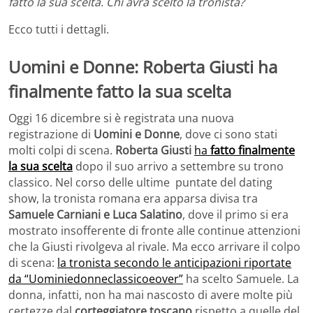
fatto la sua scelta. Chi avrà scelto la tronista?
Ecco tutti i dettagli.
Uomini e Donne: Roberta Giusti ha
finalmente fatto la sua scelta
Oggi 16 dicembre si è registrata una nuova
registrazione di
Uomini e Donne
, dove ci sono stati
molti colpi di scena.
Roberta Giusti
ha
fatto finalmente
la sua scelta
dopo il suo arrivo a settembre su trono
classico. Nel corso delle ultime puntate del dating
show, la tronista romana era apparsa divisa tra
Samuele Carniani e Luca Salatino
, dove il primo si era
mostrato insofferente di fronte alle continue attenzioni
che la Giusti rivolgeva al rivale. Ma ecco arrivare il colpo
di scena:
la tronista secondo le anticipazioni riportate
da “Uominiedonneclassicoeover”
ha scelto Samuele. La
donna, infatti, non ha mai nascosto di avere molte più
certezze dal
corteggiatore toscano
rispetto a quelle del