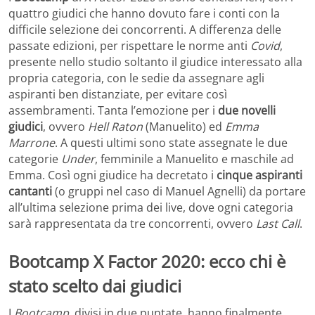
quattro giudici che hanno dovuto fare i conti con la
difficile selezione dei concorrenti. A differenza delle
passate edizioni, per rispettare le norme anti
Covid
,
presente nello studio soltanto il giudice interessato alla
propria categoria, con le sedie da assegnare agli
aspiranti ben distanziate, per evitare così
assembramenti. Tanta l’emozione per i
due novelli
giudici
, ovvero
Hell Raton
(Manuelito) ed
Emma
Marrone
. A questi ultimi sono state assegnate le due
categorie
Under
, femminile a Manuelito e maschile ad
Emma. Così ogni giudice ha decretato i
cinque aspiranti
cantanti
(o gruppi nel caso di Manuel Agnelli) da portare
all’ultima selezione prima dei live, dove ogni categoria
sarà rappresentata da tre concorrenti, ovvero
Last Call
.
Bootcamp X Factor 2020: ecco chi è
stato scelto dai giudici
I
Bootcamp
, divisi in due puntate, hanno finalmente