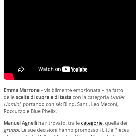
Emma Marrone
– visibilmente emozionata – ha fatto
delle
scelte di cuore e di testa
con la categoria
Under
Uomini
, portando con sé: Blind, Santi, Leo Meconi,
Roccuzzo e Blue Phelix.
Manuel Agnelli
ha ritrovato, tra le
categorie
, quella dei
gruppi
. Le sue decisioni hanno promosso i Little Pieces