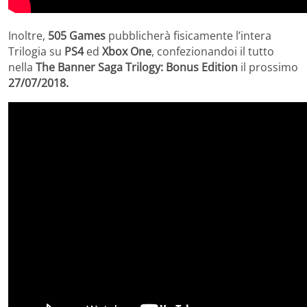
Inoltre,
505 Games
pubblicherà fisicamente l’intera
Trilogia su
PS4
ed
Xbox One
, confezionandoi il tutto
nella
The Banner Saga Trilogy: Bonus Edition
il prossimo
27/07/2018.