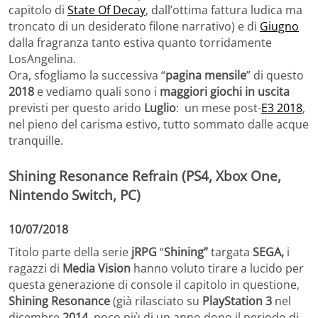
capitolo di
State Of Decay
, dall’ottima fattura ludica ma
troncato di un desiderato filone narrativo) e di
Giugno
dalla fragranza tanto estiva quanto torridamente
LosAngelina.
Ora, sfogliamo la successiva “
pagina mensile
” di questo
2018
e vediamo quali sono i
maggiori giochi in uscita
previsti per questo arido
Luglio
: un mese post-
E3 2018
,
nel pieno del carisma estivo, tutto sommato dalle acque
tranquille.
Shining Resonance Refrain (PS4, Xbox One,
Nintendo Switch, PC)
10/07/2018
Titolo parte della serie
jRPG
“
Shining”
targata
SEGA,
i
ragazzi di
Media Vision
hanno voluto tirare a lucido per
questa generazione di console il capitolo in questione,
Shining Resonance
(già rilasciato su
PlayStation 3
nel
dicembre
2014
, poco più di un anno dopo il periodo di