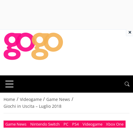
×
/
/
/
Home
Videogame
Game News
Giochi in Uscita – Luglio 2018
Game News
Nintendo Switch
PC
PS4
Videogame
Xbox One