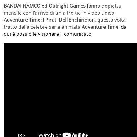
BANDAI NAMCO
ed
Outright Games
fanno dopietta
mensile con l’arrivo di un altro tie-in videoludico,
Adventure Time: I Pirati Dell’Enchiridion
, questa volta
tratto dalla celebre serie animata
Adventure Time
:
da
qui è possibile visionare il comunicato
.