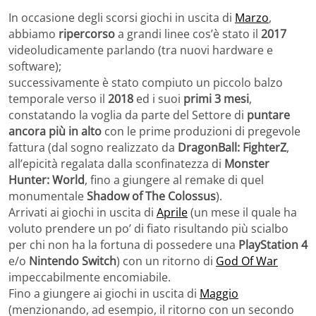
In occasione degli scorsi giochi in uscita di
Marzo
,
abbiamo
ripercorso
a grandi linee cos’è stato il
2017
videoludicamente parlando (tra nuovi hardware e
software);
successivamente è stato compiuto un piccolo balzo
temporale verso il
2018
ed i suoi
primi 3 mesi
,
constatando la voglia da parte del Settore di
puntare
ancora più in alto
con le prime produzioni di pregevole
fattura (dal sogno realizzato da
DragonBall: FighterZ
,
all’epicità regalata dalla sconfinatezza di
Monster
Hunter: World
,
fino a giungere al remake di quel
monumentale
Shadow of The Colossus
).
Arrivati ai giochi in uscita di
Aprile
(un mese il quale ha
voluto prendere un po’ di fiato risultando più scialbo
per chi non ha la fortuna di possedere una
PlayStation 4
e/o
Nintendo Switch
) con un ritorno di
God Of War
impeccabilmente encomiabile.
Fino a giungere ai giochi in uscita di
Maggio
(menzionando, ad esempio, il ritorno con un secondo