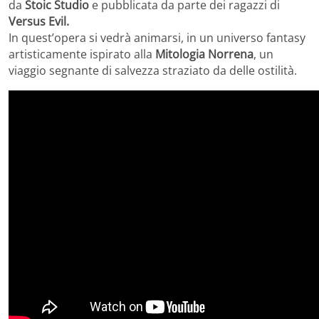
da
Stoic Studio
e pubblicata da parte dei ragazzi di
Versus Evil.
In quest’opera si vedrà animarsi, in un universo fantasy
artisticamente ispirato alla
Mitologia Norrena
,
un
viaggio segnante di salvezza straziato da delle ostilità.