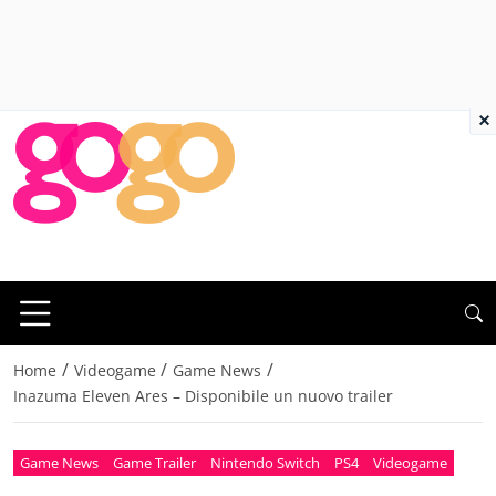
×
/
/
/
Home
Videogame
Game News
Inazuma Eleven Ares – Disponibile un nuovo trailer
Game News
Game Trailer
Nintendo Switch
PS4
Videogame