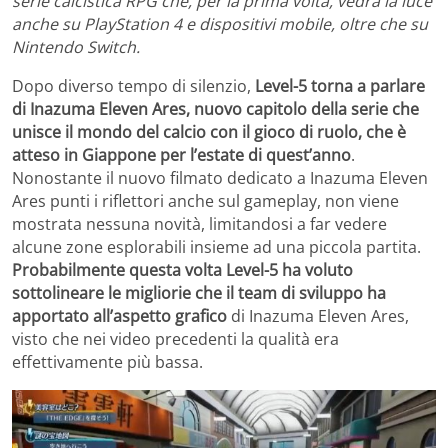
serie calcistica RPG che, per la prima volta, vedrà la luce
anche su PlayStation 4 e dispositivi mobile, oltre che su
Nintendo Switch.
Dopo diverso tempo di silenzio,
Level-5 torna a parlare
di Inazuma Eleven Ares, nuovo capitolo della serie che
unisce il mondo del calcio con il gioco di ruolo, che è
atteso in Giappone per l’estate di quest’anno
.
Nonostante il nuovo filmato dedicato a Inazuma Eleven
Ares punti i riflettori anche sul gameplay, non viene
mostrata nessuna novità, limitandosi a far vedere
alcune zone esplorabili insieme ad una piccola partita.
Probabilmente questa volta Level-5 ha voluto
sottolineare le migliorie che il team di sviluppo ha
apportato all’aspetto grafico
di Inazuma Eleven Ares,
visto che nei video precedenti la qualità era
effettivamente più bassa.