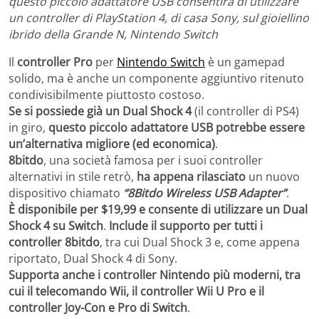
questo piccolo adattatore USB consentirà di utilizzare
un controller di PlayStation 4, di casa Sony, sul gioiellino
ibrido della Grande N, Nintendo Switch
Il
controller Pro
per
Nintendo Switch
è un gamepad
solido, ma è anche un componente aggiuntivo ritenuto
condivisibilmente piuttosto costoso.
Se si possiede già un Dual Shock 4
(il controller di PS4)
in giro,
questo piccolo adattatore USB potrebbe essere
un’alternativa migliore (ed economica)
.
8bitdo
, una società famosa per i suoi controller
alternativi in stile retrò,
ha appena rilasciato
un nuovo
dispositivo chiamato
“8Bitdo Wireless USB Adapter”
.
È disponibile per $19,99 e consente di utilizzare un Dual
Shock 4 su Switch
.
Include il supporto per tutti i
controller 8bitdo
, tra cui Dual Shock 3 e, come appena
riportato, Dual Shock 4 di Sony.
Supporta anche i controller Nintendo più moderni, tra
cui il telecomando Wii, il controller Wii U Pro e il
controller Joy-Con e Pro di Switch
.