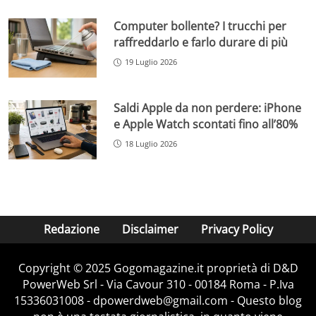
Computer bollente? I trucchi per
raffreddarlo e farlo durare di più
19 Luglio 2026
Saldi Apple da non perdere: iPhone
e Apple Watch scontati fino all’80%
18 Luglio 2026
Redazione
Disclaimer
Privacy Policy
Copyright © 2025 Gogomagazine.it proprietà di D&D
PowerWeb Srl - Via Cavour 310 - 00184 Roma - P.Iva
15336031008 - dpowerdweb@gmail.com - Questo blog