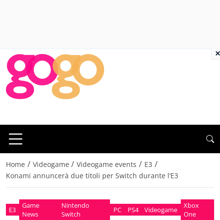
×
/
/
/
/
Home
Videogame
Videogame events
E3
Konami annuncerà due titoli per Switch durante l’E3
Game
Nintendo
Xbox
E3
PC
PS4
Videogame
News
Switch
One