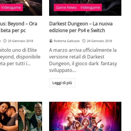
Videogame
Game News
Videogame
ous: Beyond – Ora
Darkest Dungeon – La nuova
a beta per pc
edizione per Ps4 e Switch
o
25 Gennaio 2018
Roberta Galluzzo
24 Gennaio 2018
pitolo uno di Elite
A marzo arriva ufficialmente la
eyond, disponibile
versione retail di Darkest
ta per tutti i…
Dungeon, il gioco dark fantasy
sviluppato…
Leggi di più