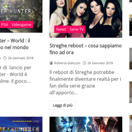
PS4
Videogame
News
Serie TV
r – World : il
Streghe reboot – cosa sappiamo
ncio nel mondo
fino ad ora
o
26 Gennaio 2018
Roberta Galluzzo
26 Gennaio 2018
er di lancio per
Il reboot di Streghe potrebbe
er - World è
finalmente diventare realtà per i
line. Il gioco…
fan della serie grazie
all'apporto…
Leggi di più