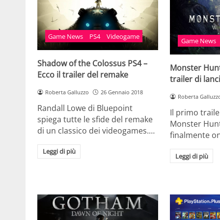
Game News
PS4
Videogame
Game News
Shadow of the Colossus PS4 –
Monster Hunte
Ecco il trailer del remake
trailer di la
Roberta Galluzzo
26 Gennaio 2018
Roberta Galluzz
Randall Lowe di Bluepoint
Il primo trail
spiega tutte le sfide del remake
Monster Hunt
di un classico dei videogames.…
finalmente on
Leggi di più
Leggi di più