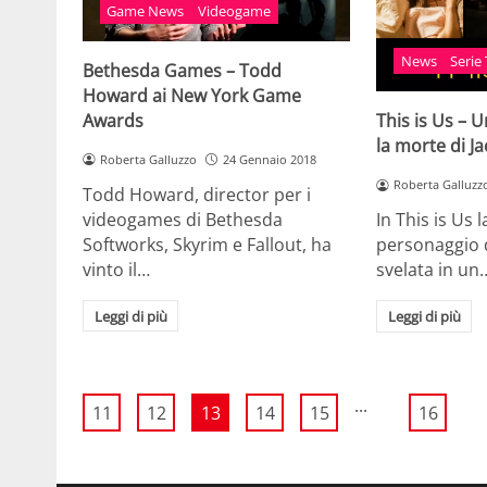
Game News
Videogame
News
Serie
Bethesda Games – Todd
Howard ai New York Game
Awards
This is Us – 
la morte di Ja
Roberta Galluzzo
24 Gennaio 2018
Roberta Galluzz
Todd Howard, director per i
videogames di Bethesda
In This is Us 
Softworks, Skyrim e Fallout, ha
personaggio d
vinto il…
svelata in un
Leggi di più
Leggi di più
...
11
12
13
14
15
16