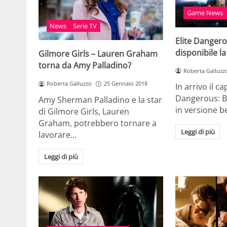
Game News
News
Serie TV
Elite Danger
disponibile l
Gilmore Girls – Lauren Graham
torna da Amy Palladino?
Roberta Galluzz
Roberta Galluzzo
25 Gennaio 2018
In arrivo il ca
Dangerous: B
Amy Sherman Palladino e la star
in versione be
di Gilmore Girls, Lauren
Graham, potrebbero tornare a
Leggi di più
lavorare…
Leggi di più