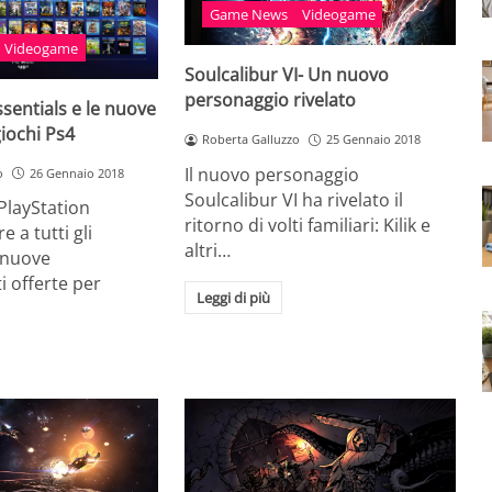
Game News
Videogame
Videogame
Soulcalibur VI- Un nuovo
personaggio rivelato
ssentials e le nuove
giochi Ps4
Roberta Galluzzo
25 Gennaio 2018
Il nuovo personaggio
o
26 Gennaio 2018
Soulcalibur VI ha rivelato il
 PlayStation
ritorno di volti familiari: Kilik e
e a tutti gli
altri…
 nuove
 offerte per
Leggi di più