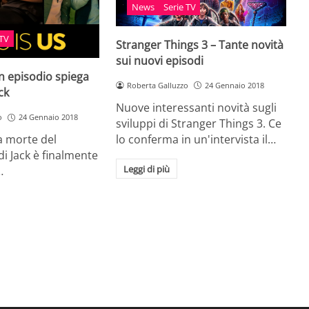
News
Serie TV
 TV
Stranger Things 3 – Tante novità
sui nuovi episodi
Un episodio spiega
Roberta Galluzzo
24 Gennaio 2018
ck
Nuove interessanti novità sugli
o
24 Gennaio 2018
sviluppi di Stranger Things 3. Ce
lo conferma in un'intervista il…
la morte del
i Jack è finalmente
Leggi di più
…