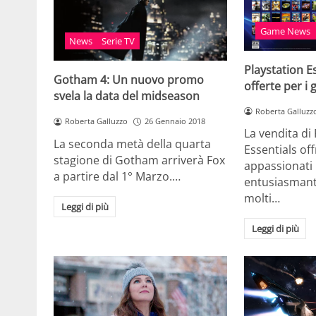
Game News
News
Serie TV
Playstation E
Gotham 4: Un nuovo promo
offerte per i 
svela la data del midseason
Roberta Galluzz
Roberta Galluzzo
26 Gennaio 2018
La vendita di
La seconda metà della quarta
Essentials offr
stagione di Gotham arriverà Fox
appassionati
a partire dal 1° Marzo.…
entusiasmanti
molti…
Leggi di più
Leggi di più