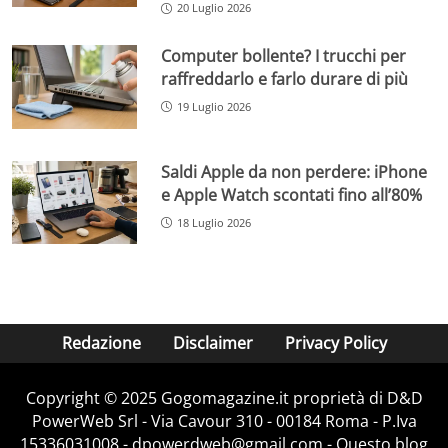
20 Luglio 2026
Computer bollente? I trucchi per
raffreddarlo e farlo durare di più
19 Luglio 2026
Saldi Apple da non perdere: iPhone
e Apple Watch scontati fino all’80%
18 Luglio 2026
Redazione
Disclaimer
Privacy Policy
Copyright © 2025 Gogomagazine.it proprietà di D&D
PowerWeb Srl - Via Cavour 310 - 00184 Roma - P.Iva
15336031008 - dpowerdweb@gmail.com - Questo blog