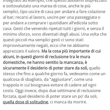
insegnato ad esempio, che spesso abbiamo disprezzato
e sottovalutato una marea di cose, anche le più
semplici, tipo uscire di casa per andare a fare colazione
al bar; recarsi al lavoro, uscire per una passeggiata o
per andare a comprare i quotidiani all’edicola sotto
casa. Gesti che venendo ripetuti tutti i giorni, e senza il
minimo sforzo, sono diventati degli abusi. Una volta che
questi piccoli ma semplici gesti ci sono stati
improvvisamente negati, ecco che ne abbiamo
apprezzato il valore.
Ma la cosa più importante di cui
alcuni, in questi giorni di reclusione tra le mura
domestiche, ne hanno sentito la mancanza, è
sicuramente il desiderio di poter stare da soli,
quello
stesso che fino a qualche giorno fa, vedevamo come un
qualcosa di sbagliato, da “aggiustare”, come una
trappola in cui bisognava evitare di cadere ad ogni
costo. Oggi invece, dopo due settimane di reclusione
forzata, quel desiderio di poter stare un po’ da soli,
quella dose di solitudine
, ci manca da morire.