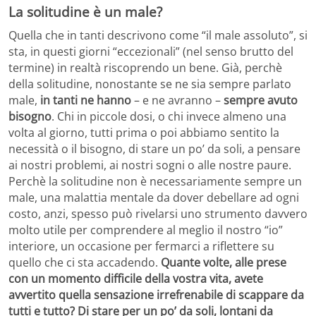
La solitudine è un male?
Quella che in tanti descrivono come “il male assoluto”, si
sta, in questi giorni “eccezionali” (nel senso brutto del
termine) in realtà riscoprendo un bene. Già, perchè
della solitudine, nonostante se ne sia sempre parlato
male,
in tanti ne hanno
– e ne avranno –
sempre avuto
bisogno
. Chi in piccole dosi, o chi invece almeno una
volta al giorno, tutti prima o poi abbiamo sentito la
necessità o il bisogno, di stare un po’ da soli, a pensare
ai nostri problemi, ai nostri sogni o alle nostre paure.
Perchè la solitudine non è necessariamente sempre un
male, una malattia mentale da dover debellare ad ogni
costo, anzi, spesso può rivelarsi uno strumento davvero
molto utile per comprendere al meglio il nostro “io”
interiore, un occasione per fermarci a riflettere su
quello che ci sta accadendo.
Quante volte, alle prese
con un momento difficile della vostra vita, avete
avvertito quella sensazione irrefrenabile di scappare da
tutti e tutto? Di stare per un po’ da soli, lontani da