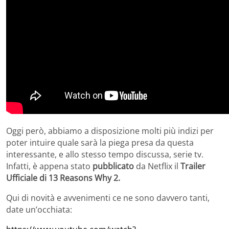
Oggi però, abbiamo a disposizione molti più indizi per
poter intuire quale sarà la piega presa da questa
interessante, e allo stesso tempo discussa, serie tv.
Infatti, è appena stato
pubblicato
da Netflix il
Trailer
Ufficiale di 13 Reasons Why 2.
Qui di novità e avvenimenti ce ne sono davvero tanti,
date un’occhiata: