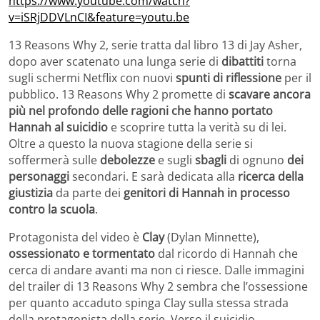
https://www.youtube.com/watch?
v=iSRjDDVLnCI&feature=youtu.be
13 Reasons Why 2, serie tratta dal libro 13 di Jay Asher,
dopo aver scatenato una lunga serie di
dibattiti
torna
sugli schermi Netflix con nuovi
spunti di riflessione
per il
pubblico. 13 Reasons Why 2 promette di
scavare ancora
più nel profondo delle ragioni che hanno portato
Hannah al suicidio
e scoprire tutta la verità su di lei.
Oltre a questo la nuova stagione della serie si
soffermerà sulle
debolezze
e sugli
sbagli
di ognuno
dei
personaggi
secondari. E sarà dedicata alla
ricerca della
giustizia
da parte dei
genitori di Hannah in processo
contro la scuola
.
Protagonista del video è
Clay
(Dylan Minnette),
ossessionato e tormentato
dal ricordo di Hannah che
cerca di andare avanti ma non ci riesce. Dalle immagini
del trailer di 13 Reasons Why 2 sembra che l’ossessione
per quanto accaduto spinga Clay sulla stessa strada
della protagonista della serie. Verso il suicidio.