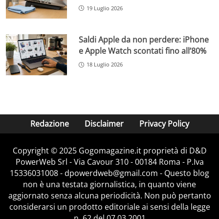
19 Luglio 2026
Saldi Apple da non perdere: iPhone
e Apple Watch scontati fino all’80%
18 Luglio 2026
Redazione
Disclaimer
Privacy Policy
Copyright © 2025 Gogomagazine.it proprietà di D&D
PowerWeb Srl - Via Cavour 310 - 00184 Roma - P.Iva
15336031008 - dpowerdweb@gmail.com - Questo blog
non è una testata giornalistica, in quanto viene
aggiornato senza alcuna periodicità. Non può pertanto
considerarsi un prodotto editoriale ai sensi della legge
n. 62 del 07.03.2001