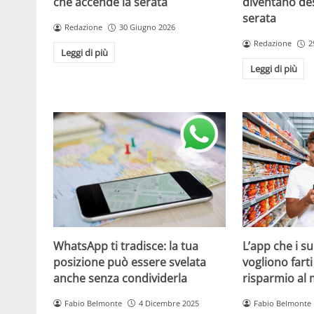
che accende la serata
diventano de
serata
Redazione
30 Giugno 2026
Redazione
2
Leggi di più
Leggi di più
WhatsApp ti tradisce: la tua
L’app che i s
posizione può essere svelata
vogliono fart
anche senza condividerla
risparmio al
Fabio Belmonte
4 Dicembre 2025
Fabio Belmonte