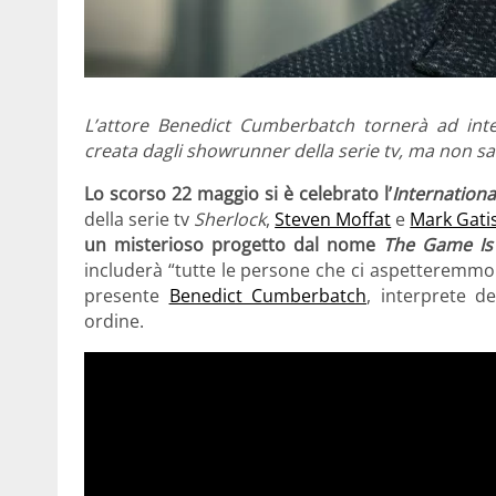
L’attore Benedict Cumberbatch tornerà ad int
creata dagli showrunner della serie tv, ma non s
Lo scorso 22 maggio si è celebrato l’
Internation
della serie tv
Sherlock
,
Steven Moffat
e
Mark Gati
un misterioso progetto dal nome
The Game I
includerà “tutte le persone che ci aspetteremmo 
presente
Benedict Cumberbatch
, interprete d
ordine.