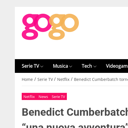
Serie TV
Musica
Tech
Videogam
/
/
/
Home
Serie TV
Netflix
Benedict Cumberbatch torne
Netflix
News
Serie TV
Benedict Cumberbatch
“una nuova avventura