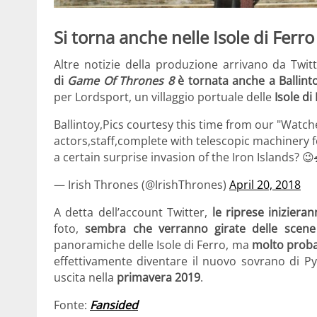
Si torna anche nelle Isole di Ferro
Altre notizie della produzione arrivano da Twit
di
Game Of Thrones 8
è tornata anche a Ballint
per Lordsport, un villaggio portuale delle
Isole di
Ballintoy,Pics courtesy this time from our "Watc
actors,staff,complete with telescopic machinery f
a certain surprise invasion of the Iron Islands? 😉
— Irish Thrones (@IrishThrones)
April 20, 2018
A detta dell’account Twitter,
le riprese inizier
foto,
sembra che verranno girate delle scene
panoramiche delle Isole di Ferro, ma
molto proba
effettivamente diventare il nuovo sovrano di Py
uscita nella
primavera 2019
.
Fonte:
Fansided