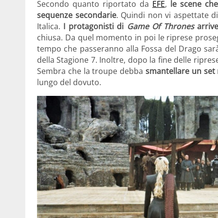
Secondo quanto riportato da
EFE
,
le scene ch
sequenze secondarie
. Quindi non vi aspettate d
Italica.
I protagonisti di
Game Of Thrones
arriv
chiusa. Da quel momento in poi le riprese proseg
tempo che passeranno alla Fossa del Drago sarà,
della Stagione 7. Inoltre, dopo la fine delle ripres
Sembra che la troupe debba
smantellare un set
lungo del dovuto.