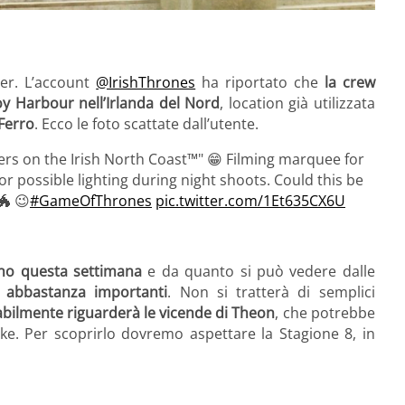
ter. L’account
@IrishThrones
ha riportato che
la crew
oy Harbour nell’Irlanda del Nord
, location già utilizzata
 Ferro
. Ecco le foto scattate dall’utente.
hers on the Irish North Coast™" 😁 Filming marquee for
or possible lighting during night shoots. Could this be
🐲 😉
#GameOfThrones
pic.twitter.com/1Et635CX6U
anno questa settimana
e da quanto si può vedere dalle
 abbastanza importanti
. Non si tratterà di semplici
bilmente riguarderà le vicende di Theon
, che potrebbe
ke. Per scoprirlo dovremo aspettare la Stagione 8, in