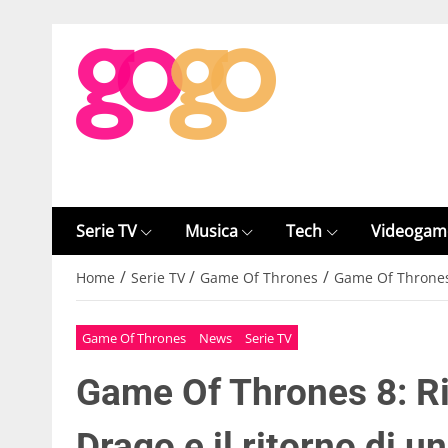
Serie TV
Musica
Tech
Videogam
/
/
/
Home
Serie TV
Game Of Thrones
Game Of Thrones 8
Game Of Thrones
News
Serie TV
Game Of Thrones 8: Ri
Drago e il ritorno di 