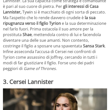
Lannister. La sua capacità come stratega e comandante
è pari al suo cuore di pietra. Per
gli interessi di Casa
Lannister,
Tywin
si è macchiato di ogni sorta di peccato.
Ma l’aspetto che lo rende davvero crudele è
la sua
ripugnanza verso il figlio Tyrion
e la sua determinazione
nel farlo fuori. Prima ostacola il suo amore per la
prostituta
Shae
, mettendola contro di lui e facendola
diventare una delle sue amanti. Non contento,
costringe il figlio a sposare una spaventata
Sansa Stark
.
Infine asseconda l’accusa di Cersei nei confronti di
Tyrion come assassino di Joffrey, cercando in tutti i
modi di far giustiziare il figlio. Forse uno dei padri
peggiori di
Game of Thrones
.
3. Cersei Lannister