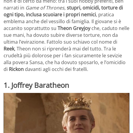
non è di certo da meno: tra i suoi hobby preferiti, ben
narrati in
Game of Thrones,
stupri, omicidi, torture di
ogni tipo, inclusa scuoiare i propri nemici
, pratica
emblema anche del vessillo di famiglia. Il giovane si è
accanito soprattutto su
Theon Greyjoy
che, caduto nelle
sue mani, ha dovuto subire diverse torture, non da
ultima l’evirazione. Fattolo suo schiavo col nome di
Reek
, Theon non si riprenderà mai del tutto. Tra le
crudeltà più dolorose per i fan sicuramente le sevizie
alla povera Sansa, che ha dovuto sposarlo, e l’omicidio
di
Rickon
davanti agli occhi dei fratelli.
1. Joffrey Baratheon