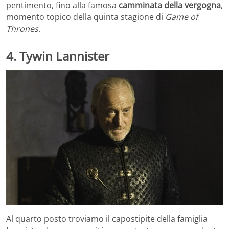
pentimento, fino alla famosa
camminata della vergogna
,
momento topico della quinta stagione di
Game of
Thrones
.
4. Tywin Lannister
Al quarto posto troviamo il capostipite della famiglia