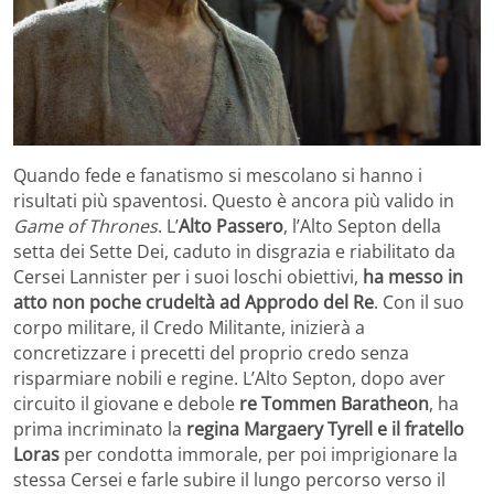
Quando fede e fanatismo si mescolano si hanno i
risultati più spaventosi. Questo è ancora più valido in
Game of Thrones
. L’
Alto Passero
, l’Alto Septon della
setta dei Sette Dei, caduto in disgrazia e riabilitato da
Cersei Lannister per i suoi loschi obiettivi,
ha messo in
atto non poche crudeltà ad Approdo del Re
. Con il suo
corpo militare, il Credo Militante, inizierà a
concretizzare i precetti del proprio credo senza
risparmiare nobili e regine. L’Alto Septon, dopo aver
circuito il giovane e debole
re Tommen Baratheon
, ha
prima incriminato la
regina Margaery Tyrell e il fratello
Loras
per condotta immorale, per poi imprigionare la
stessa Cersei e farle subire il lungo percorso verso il