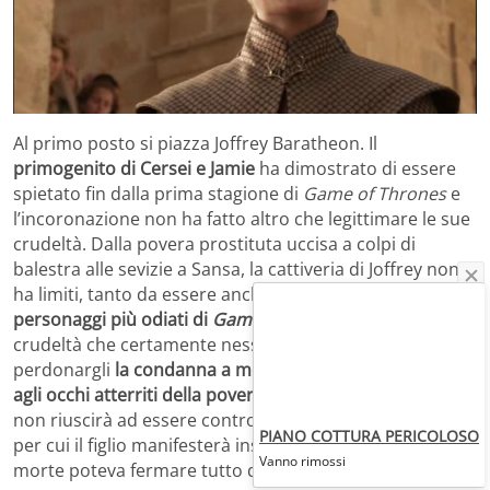
Al primo posto si piazza Joffrey Baratheon. Il
primogenito di Cersei e Jamie
ha dimostrato di essere
spietato fin dalla prima stagione di
Game of Thrones
e
l’incoronazione non ha fatto altro che legittimare le sue
crudeltà. Dalla povera prostituta uccisa a colpi di
balestra alle sevizie a Sansa, la cattiveria di Joffrey non
ha limiti, tanto da essere anche
il primo in classifica tra i
personaggi più odiati di
Game of Thrones
. Tra le
crudeltà che certamente nessuno potrà mai
perdonargli
la condanna a morte di Ned Stark davanti
agli occhi atterriti della povera Sansa
. Tanta perfidia
non riuscirà ad essere controllata nemmeno da Cersei,
PIANO COTTURA PERICOLOSO
per cui il figlio manifesterà insofferenza. Solo la sua
Vanno rimossi
morte poteva fermare tutto questo (e farci gioire tutti).