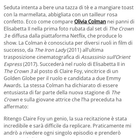
Seduta intenta a bere una tazza di tè e a mangiare toast
con la marmellata, abbigliata con un tailleur rosa
confetto. Ecco come compare
Olivia Colman
nei panni di
Elisabetta II nella prima foto rubata dal set di
The Crown
3
e diffusa dalla piattaforma Netflix, che produce lo
show. La Colman è conosciuta per diversi ruoli in film di
successo, da
The Iron Lady
(2011) all’ultima
trasposizione cinematografica di
Assassinio sull’Orient
Express
(2017). Succederà nel ruolo di Elisabetta II in
The Crown 3
al posto di Claire Foy, vincitrice di un
Golden Globe per il ruolo e candidata a due Emmy
Awards. La stessa Colman ha dichiarato di essere
entusiasta di far parte della nuova stagione di
The
Crown
e sulla giovane attrice che l’ha preceduta ha
affermato:
Ritengo Claire Foy un genio, la sua recitazione è stata
incredibile e sarà difficile da replicare. Praticamente mi
andrò a rivedere ogni singolo episodio e prenderò