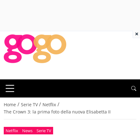
×
/
/
/
Home
Serie TV
Netflix
The Crown 3: la prima foto della nuova Elisabetta II
Netflix
News
Serie TV