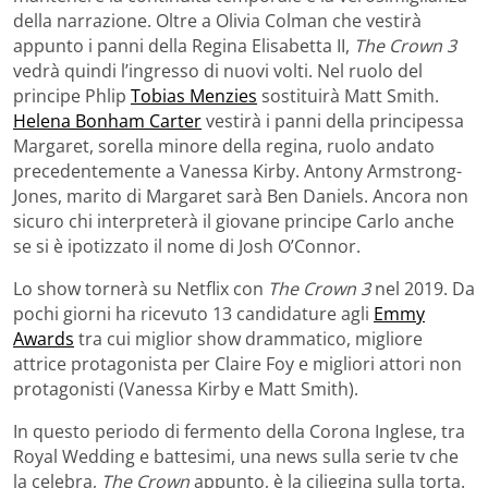
della narrazione. Oltre a Olivia Colman che vestirà
appunto i panni della Regina Elisabetta II,
The Crown 3
vedrà quindi l’ingresso di nuovi volti. Nel ruolo del
principe Phlip
Tobias Menzies
sostituirà Matt Smith.
Helena Bonham Carter
vestirà i panni della principessa
Margaret, sorella minore della regina, ruolo andato
precedentemente a Vanessa Kirby. Antony Armstrong-
Jones, marito di Margaret sarà Ben Daniels. Ancora non
sicuro chi interpreterà il giovane principe Carlo anche
se si è ipotizzato il nome di Josh O’Connor.
Lo show tornerà su Netflix con
The Crown 3
nel 2019. Da
pochi giorni ha ricevuto 13 candidature agli
Emmy
Awards
tra cui miglior show drammatico, migliore
attrice protagonista per Claire Foy e migliori attori non
protagonisti (Vanessa Kirby e Matt Smith).
In questo periodo di fermento della Corona Inglese, tra
Royal Wedding e battesimi, una news sulla serie tv che
la celebra,
The Crown
appunto, è la ciliegina sulla torta.