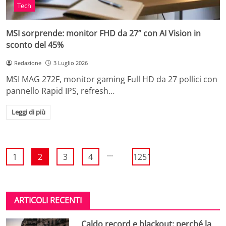
Tech
MSI sorprende: monitor FHD da 27’’ con AI Vision in
sconto del 45%
Redazione
3 Luglio 2026
MSI MAG 272F, monitor gaming Full HD da 27 pollici con
pannello Rapid IPS, refresh…
Leggi di più
...
1
2
3
4
1251
ARTICOLI RECENTI
Caldo record e blackout: perché la