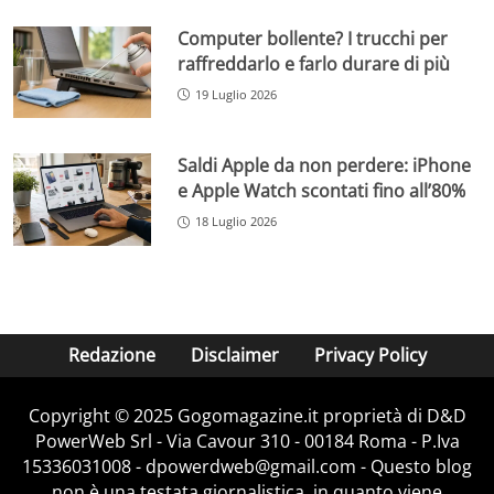
Computer bollente? I trucchi per
raffreddarlo e farlo durare di più
19 Luglio 2026
Saldi Apple da non perdere: iPhone
e Apple Watch scontati fino all’80%
18 Luglio 2026
Redazione
Disclaimer
Privacy Policy
Copyright © 2025 Gogomagazine.it proprietà di D&D
PowerWeb Srl - Via Cavour 310 - 00184 Roma - P.Iva
15336031008 - dpowerdweb@gmail.com - Questo blog
non è una testata giornalistica, in quanto viene