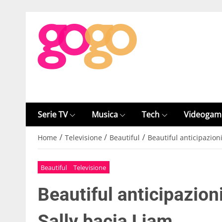
Serie TV
Musica
Tech
Videogam
/
/
/
Home
Televisione
Beautiful
Beautiful anticipazion
Beautiful
Televisione
Beautiful anticipazion
Sally bacia Liam