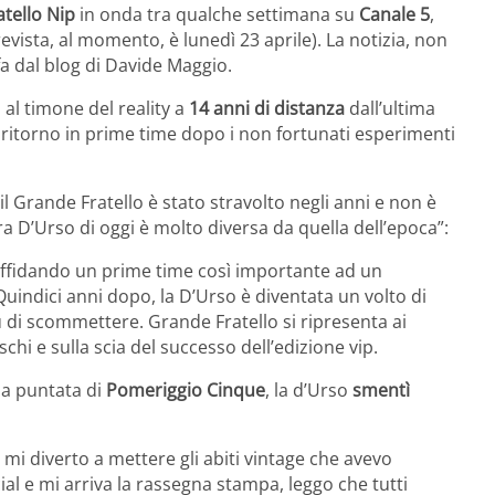
tello Nip
in onda tra qualche settimana su
Canale 5
,
evista, al momento, è lunedì 23 aprile). La notizia, non
fa dal blog di Davide Maggio.
 al timone del reality a
14 anni di distanza
dall’ultima
l ritorno in prime time dopo i non fortunati esperimenti
il Grande Fratello è stato stravolto negli anni e non è
ra D’Urso di oggi è molto diversa da quella dell’epoca”:
 affidando un prime time così importante ad un
uindici anni dopo, la D’Urso è diventata un volto di
 di scommettere. Grande Fratello si ripresenta ai
chi e sulla scia del successo dell’edizione vip.
a puntata di
Pomeriggio Cinque
, la d’Urso
smentì
 mi diverto a mettere gli abiti vintage che avevo
ial e mi arriva la rassegna stampa, leggo che tutti