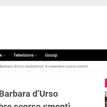
e
Televisione
Gossip
 Barbara d’Urso conduttrice? A novembre scorso smentì
 Barbara d’Urso
bre scorso smentì