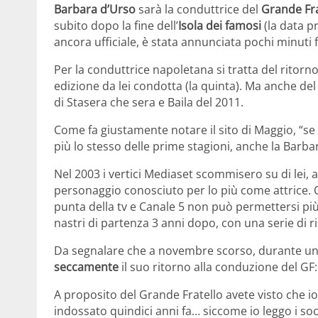
Barbara d’Urso
sarà la conduttrice del
Grande Fra
subito dopo la fine dell’
Isola dei famosi
(la data pr
ancora ufficiale, è stata annunciata pochi minuti 
Per la conduttrice napoletana si tratta del ritorno
edizione da lei condotta (la quinta). Ma anche de
di Stasera che sera e Baila del 2011.
Come fa giustamente notare il sito di Maggio, “se 
più lo stesso delle prime stagioni, anche la Barba
Nel 2003 i vertici Mediaset scommisero su di lei,
personaggio conosciuto per lo più come attrice. Q
punta della tv e Canale 5 non può permettersi più
nastri di partenza 3 anni dopo, con una serie di ris
Da segnalare che a novembre scorso, durante un
seccamente
il suo ritorno alla conduzione del GF:
A proposito del Grande Fratello avete visto che io
indossato quindici anni fa… siccome io leggo i soc