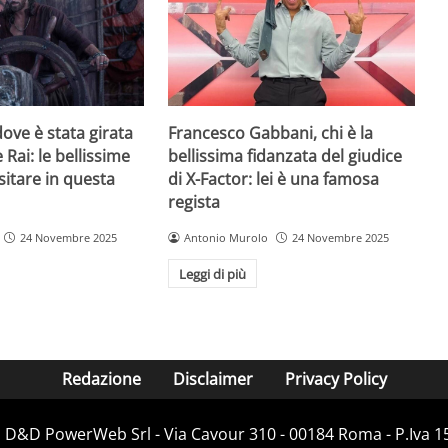
ove è stata girata
Francesco Gabbani, chi è la
 Rai: le bellissime
bellissima fidanzata del giudice
sitare in questa
di X-Factor: lei è una famosa
regista
24 Novembre 2025
Antonio Murolo
24 Novembre 2025
Leggi di più
Redazione
Disclaimer
Privacy Policy
i D&D PowerWeb Srl - Via Cavour 310 - 00184 Roma - P.Iv