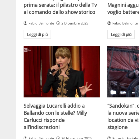
prima serata: il pilastro della Tv
Magnini aggue
al comando dello show storico
voglio batter
Fabio Belmonte
2 Dicembre 2025
Fabio Belmonte
Leggi di più
Leggi di più
Selvaggia Lucarelli addio a
“Sandokan”, d
Ballando con le stelle? Milly
la nuova serie
Carlucci risponde
location da vi
all’indiscrezioni
stagione
Fabio Belmonte
26 Novembre 2025
Roberto Arciola