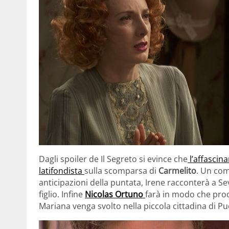
Dagli spoiler de Il Segreto si evince che
l’affascin
latifondista
sulla scomparsa di
Carmelito
. Un com
anticipazioni della puntata, Irene racconterà a S
figlio. Infine
Nicolas Ortuno
farà in modo che proc
Mariana venga svolto nella piccola cittadina di Pu