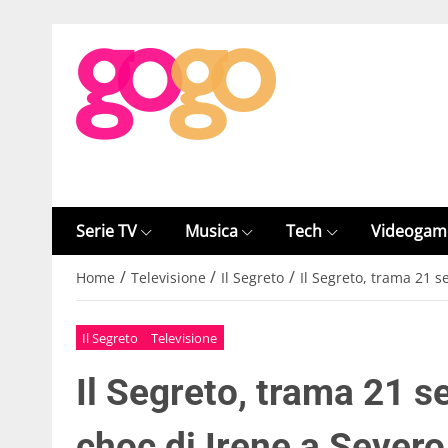
Serie TV
Musica
Tech
Videogam
/
/
/
Home
Televisione
Il Segreto
Il Segreto, trama 21 s
Il Segreto
Televisione
Il Segreto, trama 21 s
choc di Irene a Severo