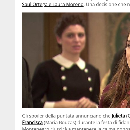
Saul Ortega e Laura Moreno
. Una decisione che 
Gli spoiler della puntata annunciano che
Julieta
(C
Francisca
(Maria Bouzas) durante la festa di fidan
Montenegro riuscirà a mantenere la calma nonostant