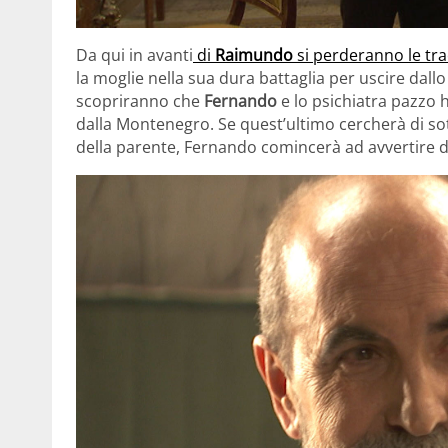
Da qui in avanti
di
Raimundo
si perderanno le tr
la moglie nella sua dura battaglia per uscire dallo 
scopriranno che
Fernando
e lo psichiatra pazzo 
dalla Montenegro. Se quest’ultimo cercherà di sot
della parente, Fernando comincerà ad avvertire de