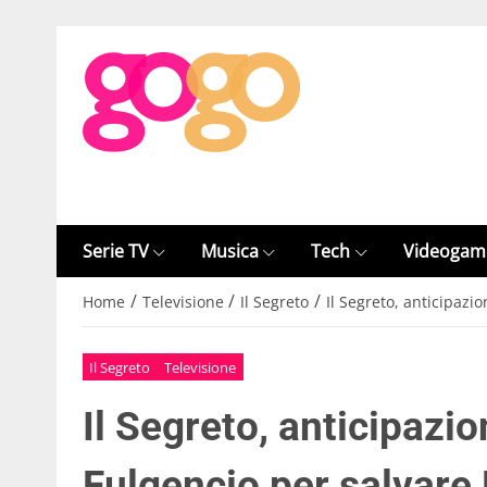
Serie TV
Musica
Tech
Videogam
/
/
/
Home
Televisione
Il Segreto
Il Segreto, anticipaz
Il Segreto
Televisione
Il Segreto, anticipazi
Fulgencio per salvar