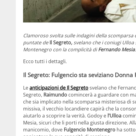
Clamoroso svolta sulle indagini della scomparsa 
puntate de
Il Segreto
,
svelano che i coniugi Ulloa
Montenegro con la complicità di
Fernando Mesia
.
Ecco tutti i dettagli.
Il Segreto: Fulgencio sta seviziano Donn
Le
anticipazioni de Il Segreto
svelano che Fernand
Segreto,
Raimundo
comincerà a guardare con mag
che sia implicato nella scomparsa misteriosa di 
missiva, il vecchio locandiere capirà che la consor
aiutarlo a scoprire la verità. Godoy e
l’Ulloa
cominc
Mesia, sicuri che li porti nella giusta direzione. A
manicomio, dove
Fulgencio Montenegro
ha sottop