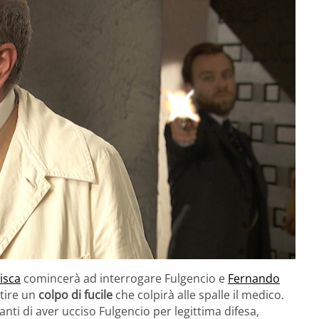
isca
comincerà ad interrogare Fulgencio e
Fernando
tire un
colpo di fucile
che colpirà alle spalle il medico.
anti di aver ucciso Fulgencio per legittima difesa,