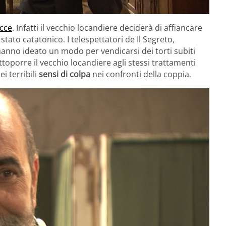
acce
. Infatti il vecchio locandiere deciderà di affiancare
stato catatonico. I telespettatori de Il Segreto,
hanno ideato un modo per vendicarsi dei torti subiti
toporre il vecchio locandiere agli stessi trattamenti
i terribili
sensi di colpa
nei confronti della coppia.