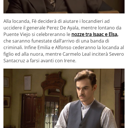
Alla locanda, Fè deciderà di aiutare i locandieri ad
uccidere il generale Perez De Ayala, mentre lontano da
Puente Viejo si celebreranno le
nozze tra Isaac e Elsa,
che saranno funestate dall’arrivo di una banda di
criminali. Infine Emilia e Alfonso cederanno la locanda al
figlio ed alla nuora, mentre Carmelo Leal inciterà Severo
Santacruz a farsi avanti con Irene.