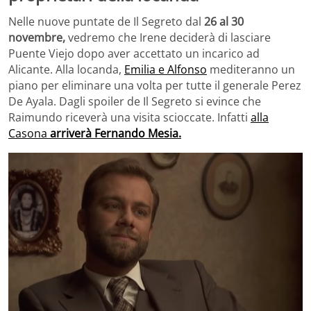
Nelle nuove puntate de Il Segreto dal
26 al 30
novembre,
vedremo che Irene deciderà di lasciare
Puente Viejo dopo aver accettato un incarico ad
Alicante. Alla locanda,
Emilia e Alfonso
mediteranno un
piano per eliminare una volta per tutte il generale Perez
De Ayala. Dagli spoiler de Il Segreto si evince che
Raimundo riceverà una visita scioccate. Infatti
alla
Casona
arriverà Fernando Mesia.