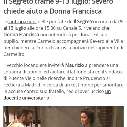
Il Segreto trame 9-13 luglio: Severo
chiede aiuto a Donna Francisca
Le
anticipazioni
delle puntate de
Il Segreto
in onda dal
9
al 13 luglio
alle ore 15:30 su Canale 5, rivelano ch
e
Donna Francisca
non intenderà perdonare il suo
pupillo, mentre Carmelo accompagnerà Severo alla Villa
per chiedere a Donna Francisca notizie del rapimento di
Carmelito.
Il vecchio locandiere inviterà
Mauricio
a prendere una
squadra di uomini ed aiutare il latifondista ed il sindaco
di Puente Viejo nelle ricerche. Inoltre Prudencio si
recherà a Madrid in cerca di un testimone per smontare
le accuse contro suo fratello, reo di aver ucciso
un
docente universitario
.