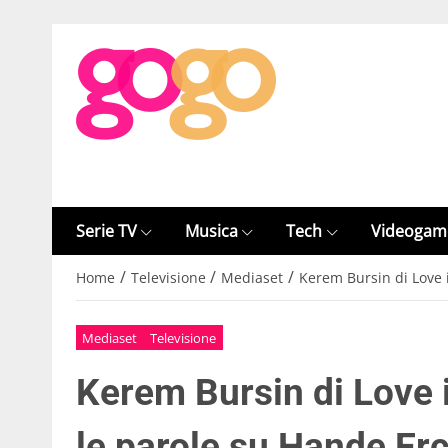
Serie TV
Musica
Tech
Videogam
/
/
/
Home
Televisione
Mediaset
Kerem Bursin di Love i
Mediaset
Televisione
Kerem Bursin di Love i
le parole su Hande Erc