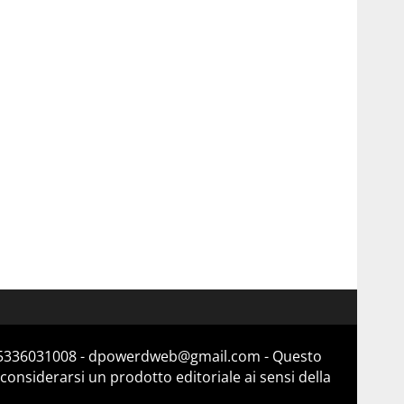
a 15336031008 - dpowerdweb@gmail.com - Questo
considerarsi un prodotto editoriale ai sensi della