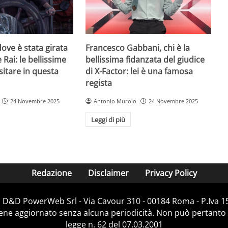
ove è stata girata
Francesco Gabbani, chi è la
 Rai: le bellissime
bellissima fidanzata del giudice
sitare in questa
di X-Factor: lei è una famosa
regista
24 Novembre 2025
Antonio Murolo
24 Novembre 2025
Leggi di più
Redazione
Disclaimer
Privacy Policy
i D&D PowerWeb Srl - Via Cavour 310 - 00184 Roma - P.Iv
iene aggiornato senza alcuna periodicità. Non può pertanto 
legge n. 62 del 07.03.2001